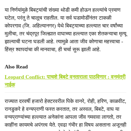
या निर्णयांमुळे बिबट्यांची संख्या थोडी कमी होऊन हल्ल्यांचे प्रमाण
घटेल, परंतु ते चालूच राहतील. या सर्व घडामोडींनंतर टाकळी
कोपरगाव (जि. अहिल्यानगर) येथे बिबट्याच्या हल्ल्यात चार वर्षांच्या
मुलीचा, तर चंद्रपूर जिल्ह्यात वाघाच्या हल्ल्यात एका शेतकऱ्याचा मृत्यू
झाल्याची घटना घडली आहे. त्यामुळे आता जीव कोणाचा महत्त्वाचा -
हिंस्र श्‍वापदांचा की मानवाचा, ही चर्चा सुरू झाली आहे.
Also Read
Leopard Conflict: पाचशे बिबटे वनताराला पाठविणार : वनमंत्री
नाईक
राज्यात दरवर्षी हजारो हेक्टरवरील पिके वानरे, रोही, हरिण, काळवीट,
रानडुकरे हे वन्यप्राणी फस्त करतात, तर अस्वल, बिबटे, वाघ या
वन्यप्राण्यांच्या हल्ल्यात अनेकांना आपला जीव गमवावा लागतो, तर
काहींना कायमचे अपंगत्व येते. एवढा गंभीर हा विषय असताना अजूनही