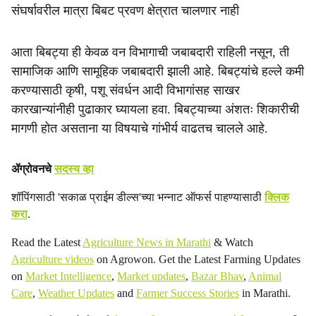
संघर्षावरील मात्रा बिबट प्रवण क्षेत्रात चालणार नाही
आता बिबट्या ही केवळ वन विभागाची जबाबदारी राहिली नसून, ती
सामाजिक आणि सामूहिक जबाबदारी झाली आहे. बिबट्यांचे हल्ले कमी
करण्यासाठी कृषी, पशू संवर्धन आदी विभागांसह साखर
कारखान्यांनीही पुढाकार घ्यायला हवा. बिबट्याच्या अंशतः शिकारीची
मागणी होत असताना या विषयाचे गांभीर्य वाढतच चालले आहे.
ॲग्रोवनचे
सदस्य व्हा
शॉपिंगसाठी 'सकाळ प्राईम डील्स'च्या भन्नाट ऑफर्स पाहण्यासाठी
क्लिक
करा
.
Read the Latest
Agriculture News in Marathi
& Watch
Agriculture videos
on Agrowon. Get the Latest Farming Updates
on
Market Intelligence
,
Market updates
,
Bazar Bhav
,
Animal
Care
,
Weather Updates
and
Farmer Success Stories
in Marathi.