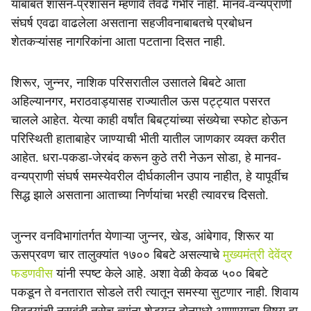
याबाबत शासन-प्रशासन म्हणावे तेवढे गंभीर नाही. मानव-वन्यप्राणी
संघर्ष एवढा वाढलेला असताना सहजीवनाबाबतचे प्रबोधन
शेतकऱ्यांसह नागरिकांना आता पटताना दिसत नाही.
शिरूर, जुन्नर, नाशिक परिसरातील उसातले बिबटे आता
अहिल्यानगर, मराठवाड्यासह राज्यातील ऊस पट्ट्यात पसरत
चालले आहेत. येत्या काही वर्षांत बिबट्यांच्या संख्येचा स्फोट होऊन
परिस्थिती हाताबाहेर जाण्याची भीती यातील जाणकार व्यक्त करीत
आहेत. धरा-पकडा-जेरबंद करून कुठे तरी नेऊन सोडा, हे मानव-
वन्यप्राणी संघर्ष समस्येवरील दीर्घकालीन उपाय नाहीत, हे यापूर्वीच
सिद्ध झाले असताना आताच्या निर्णयांचा भरही त्यावरच दिसतो.
जुन्नर वनविभागांतर्गत येणाऱ्या जुन्नर, खेड, आंबेगाव, शिरूर या
ऊसप्रवण चार तालुक्यांत १७०० बिबटे असल्याचे
मुख्यमंत्री देवेंद्र
फडणवीस
यांनी स्पष्ट केले आहे. अशा वेळी केवळ ५०० बिबटे
पकडून ते वनतारात सोडले तरी त्यातून समस्या सुटणार नाही. शिवाय