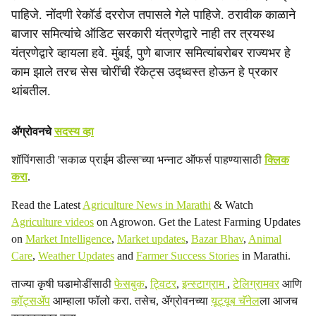
पाहिजे. नोंदणी रेकॉर्ड दररोज तपासले गेले पाहिजे. ठरावीक काळाने
बाजार समित्यांचे ऑडिट सरकारी यंत्रणेद्वारे नाही तर त्रयस्थ
यंत्रणेद्वारे व्हायला हवे. मुंबई, पुणे बाजार समित्यांबरोबर राज्यभर हे
काम झाले तरच सेस चोरींची रॅकेट्स उद्‍ध्वस्त होऊन हे प्रकार
थांबतील.
ॲग्रोवनचे
सदस्य व्हा
शॉपिंगसाठी 'सकाळ प्राईम डील्स'च्या भन्नाट ऑफर्स पाहण्यासाठी
क्लिक
करा
.
Read the Latest
Agriculture News in Marathi
& Watch
Agriculture videos
on Agrowon. Get the Latest Farming Updates
on
Market Intelligence
,
Market updates
,
Bazar Bhav
,
Animal
Care
,
Weather Updates
and
Farmer Success Stories
in Marathi.
ताज्या कृषी घडामोडींसाठी
फेसबुक
,
ट्विटर
,
इन्स्टाग्राम
,
टेलिग्रामवर
आणि
व्हॉट्सॲप
आम्हाला फॉलो करा. तसेच, ॲग्रोवनच्या
यूट्यूब चॅनेल
ला आजच