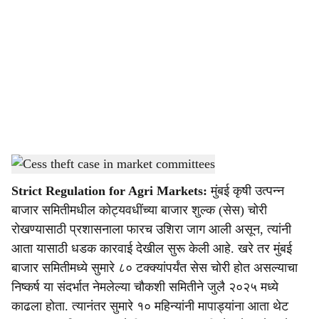
o
c
i
a
l
s
Cess theft case in market committees
-
Agrowon
h
Strict Regulation for Agri Markets:
मुंबई कृषी उत्पन्न
a
बाजार समितीमधील कोट्यवधींच्या बाजार शुल्क (सेस) चोरी
r
रोखण्यासाठी प्रशासनाला फारच उशिरा जाग आली असून, त्यांनी
आता यासाठी धडक कारवाई देखील सुरू केली आहे. खरे तर मुंबई
e
बाजार समितीमध्ये सुमारे ८० टक्क्यांपर्यंत सेस चोरी होत असल्याचा
निष्कर्ष या संदर्भात नेमलेल्या चौकशी समितीने जुलै २०२५ मध्ये
काढला होता. त्यानंतर सुमारे १० महिन्यांनी मापाड्यांना आता थेट