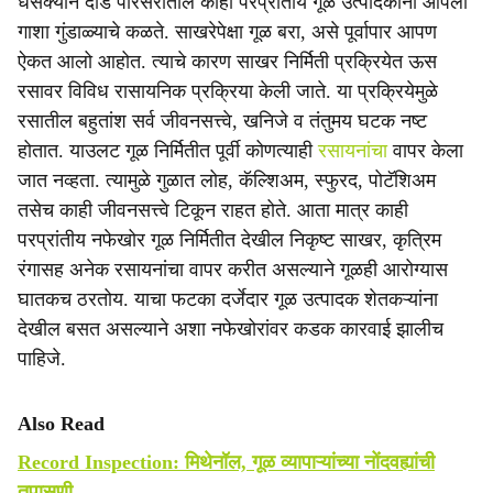
धसक्याने दौंड परिसरातील काही परप्रांतीय गूळ उत्पादकांनी आपला
गाशा गुंडाळ्याचे कळते. साखरेपेक्षा गूळ बरा, असे पूर्वापार आपण
ऐकत आलो आहोत. त्याचे कारण साखर निर्मिती प्रक्रियेत ऊस
रसावर विविध रासायनिक प्रक्रिया केली जाते. या प्रक्रियेमुळे
रसातील बहुतांश सर्व जीवनसत्त्वे, खनिजे व तंतुमय घटक नष्ट
होतात. याउलट गूळ निर्मितीत पूर्वी कोणत्याही
रसायनांचा
वापर केला
जात नव्हता. त्यामुळे गुळात लोह, कॅल्शिअम, स्फुरद, पोटॅशिअम
तसेच काही जीवनसत्त्वे टिकून राहत होते. आता मात्र काही
परप्रांतीय नफेखोर गूळ निर्मितीत देखील निकृष्ट साखर, कृत्रिम
रंगासह अनेक रसायनांचा वापर करीत असल्याने गूळही आरोग्यास
घातकच ठरतोय. याचा फटका दर्जेदार गूळ उत्पादक शेतकऱ्यांना
देखील बसत असल्याने अशा नफेखोरांवर कडक कारवाई झालीच
पाहिजे.
Also Read
Record Inspection: मिथेनॉल, गूळ व्यापाऱ्यांच्या नोंदवह्यांची
तपासणी