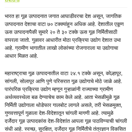
भारत हा गूळ उत्पादनात जगात आघाडीवरचा देश असून, जागतिक
उत्पादनात देशाचा वाटा ७० टक्क्यांहून अधिक आहे. देशातील एकूण
ऊस उत्पादनापैकी सुमारे २० ते ३० टक्के ऊस गूळ निर्मितीसाठी
वापरला जातो. गुळावर आधारीत मोठा प्रक्रिया उद्योग देशात उभा
आहे. ग्रामीण भागातील लाखो लोकांच्या रोजगाराला या उद्योगाचा
आधार मिळत आहे.
महाराष्ट्राचा गूळ उत्पादनातील वाटा २४.१ टक्के असून, कोल्हापूर,
सांगली, सोलापूर आणि पुणे परिसरात गूळ उद्योगाचे मोठे जाळे आहे.
पारंपरिक प्रक्रिया उद्योग म्हणून गुऱ्हाळांनी राज्याच्या ग्रामीण
अर्थव्यवस्थेला बळ देण्याचेच काम केले आहे. आता भेसळीमुळे गूळ
निर्मिती उद्योगाला थोडेफार गालबोट लागले असले, तरी भेसळमुक्त,
गुणवत्तापूर्ण गुळाला देश-विदेशातून चांगली मागणी आहे. त्यामुळे
दर्जेदार गूळ उत्पादकांस देश-विदेशांत आपला गूळ पाठविण्याची चांगली
संधी आहे. स्वच्छ, सुरक्षित, दर्जेदार गूळ निर्मितीचे तंत्रज्ञान विकसित