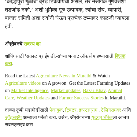
‘कोल्हापुरी गुळाचा ब्रँड टिकवायचा असेल, तर नैसर्गिक गुणवत्तेशी
तडजोड नको,’ अशी भूमिका गूळ उत्पादक, त्यांचा संघ, व्यापारी,
बाजार समिती अशा सर्वांनी घेऊन प्रत्येक टप्प्यावर काळजी घ्यायला
हवी.
ॲग्रोवनचे
सदस्य व्हा
शॉपिंगसाठी 'सकाळ प्राईम डील्स'च्या भन्नाट ऑफर्स पाहण्यासाठी
क्लिक
करा
.
Read the Latest
Agriculture News in Marathi
& Watch
Agriculture videos
on Agrowon. Get the Latest Farming Updates
on
Market Intelligence
,
Market updates
,
Bazar Bhav
,
Animal
Care
,
Weather Updates
and
Farmer Success Stories
in Marathi.
ताज्या कृषी घडामोडींसाठी
फेसबुक
,
ट्विटर
,
इन्स्टाग्राम
,
टेलिग्रामवर
आणि
व्हॉट्सॲप
आम्हाला फॉलो करा. तसेच, ॲग्रोवनच्या
यूट्यूब चॅनेल
ला आजच
सबस्क्राइब करा.