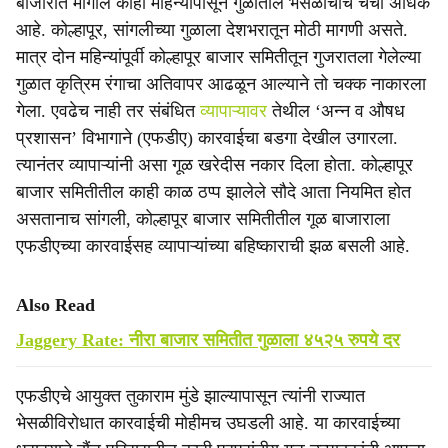
बाजारात मागील काही महिन्यांपासून गुळातील भेसळीचीच चर्चा अधिक
आहे. कोल्हापूर, सांगलीच्या गुळाला देशभरातून मोठी मागणी असते.
मात्र दोन महिन्यांपूर्वी कोल्हापूर बाजार समितीतून गुजरातला गेलेल्या
गुळात कृत्रिम रंगाचा अतिवापर आढळून आल्याने तो चक्क नाकारला
गेला. एवढेच नाही तर संबंधित
व्यापाऱ्यावर
तेथील ‘अन्न व औषध
प्रशासन’ विभागाने (एफडीए) कारवाईचा बडगा देखील उगारला.
त्यानंतर व्यापाऱ्यांनी असा गूळ खरेदीस नकार दिला होता. कोल्हापूर
बाजार समितीतील काही काळ ठप्प झालेले सौदे आता नियमित होत
असतानाच सांगली, कोल्हापूर बाजार समितीतील गूळ बाजाराला
एफडीएच्या कारवाईसह व्यापाऱ्यांच्या बहिष्काराची झळ बसली आहे.
Also Read
Jaggery Rate: नीरा बाजार समितीत गुळाला ४५२५ रुपये दर
एफडीएचे आयुक्त तुकाराम मुंडे झाल्यापासून त्यांनी राज्यात
भेसळीविरोधात कारवाईची मोहीमच उघडली आहे. या कारवाईच्या