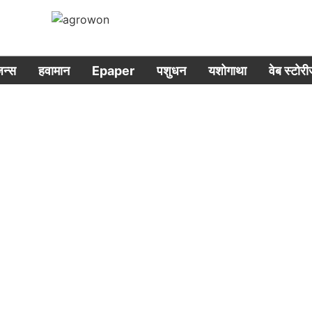
िजन्स
हवामान
Epaper
पशुधन
यशोगाथा
वेब स्टोर