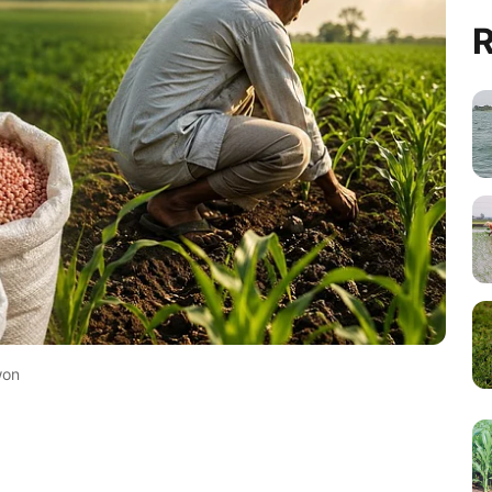
R
won