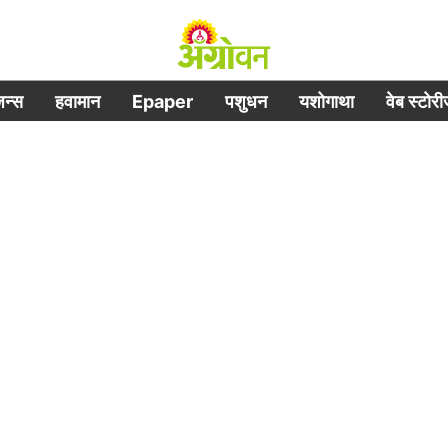
िजन्स
हवामान
Epaper
पशुधन
यशोगाथा
वेब स्टोर