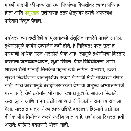
मागणी वाढली की मक्यासारख्या पिकांच्या किमतीवर त्याचा परिणाम
होतो आणि
पशुखाद्य
उद्योगासह इतर क्षेत्रांवर त्याचे अप्रत्यक्ष
परिणाम दिसून येतात.
पर्यावरणाच्या दृष्टीनेही या प्रश्नाकडे संतुलित नजरेने पाहावे लागेल.
इथेनॉलमुळे कार्बन उत्सर्जन कमी होते, हे निश्चित! परंतु ऊस हे
पाण्याची अधिक गरज असलेले पीक आहे. त्यामुळे इथेनॉलचा विस्तार
करताना जलव्यवस्थापन, सूक्ष्म सिंचन, पीक विविधीकरण आणि
शाश्वत शेती यांनाही तितकेच महत्त्व द्यावे लागेल. अन्यथा, ऊर्जा
सुरक्षा मिळविताना जलसुरक्षेवर संकट येण्याची भीती नाकारता येणार
नाही. याच कारणामुळे ब्राझीलसारख्या देशाचा अनुभव अभ्यासण्याची
गरज आहे. तेथे इथेनॉल धोरणाला दशकानुदशके सातत्य मिळाले.
ऊस, इंधन आणि वाहन उद्योग यांच्यात दीर्घकालीन समन्वय साधला
गेला. भारतात मात्र धोरणात्मक उद्दिष्टे बदलत राहिल्याने उद्योगाला
दीर्घकालीन नियोजन करणे कठीण जात आहे. उद्योगाला स्थिरता हवी
असते; वारंवार बदलणारे धोरण नाही.