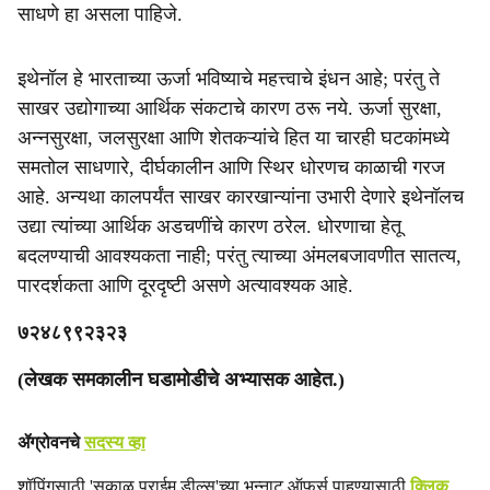
साधणे हा असला पाहिजे.
इथेनॉल हे भारताच्या ऊर्जा भविष्याचे महत्त्वाचे इंधन आहे; परंतु ते
साखर उद्योगाच्या आर्थिक संकटाचे कारण ठरू नये. ऊर्जा सुरक्षा,
अन्नसुरक्षा, जलसुरक्षा आणि शेतकऱ्यांचे हित या चारही घटकांमध्ये
समतोल साधणारे, दीर्घकालीन आणि स्थिर धोरणच काळाची गरज
आहे. अन्यथा कालपर्यंत साखर कारखान्यांना उभारी देणारे इथेनॉलच
उद्या त्यांच्या आर्थिक अडचणींचे कारण ठरेल. धोरणाचा हेतू
बदलण्याची आवश्यकता नाही; परंतु त्याच्या अंमलबजावणीत सातत्य,
पारदर्शकता आणि दूरदृष्टी असणे अत्यावश्यक आहे.
७२४८९९२३२३
(लेखक समकालीन घडामोडीचे अभ्यासक आहेत.)
ॲग्रोवनचे
सदस्य व्हा
शॉपिंगसाठी 'सकाळ प्राईम डील्स'च्या भन्नाट ऑफर्स पाहण्यासाठी
क्लिक