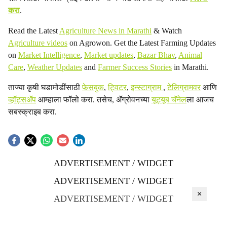
करा
.
Read the Latest
Agriculture News in Marathi
& Watch
Agriculture videos
on Agrowon. Get the Latest Farming Updates
on
Market Intelligence
,
Market updates
,
Bazar Bhav
,
Animal
Care
,
Weather Updates
and
Farmer Success Stories
in Marathi.
ताज्या कृषी घडामोडींसाठी
फेसबुक
,
ट्विटर
,
इन्स्टाग्राम
,
टेलिग्रामवर
आणि
व्हॉट्सॲप
आम्हाला फॉलो करा. तसेच, ॲग्रोवनच्या
यूट्यूब चॅनेल
ला आजच
सबस्क्राइब करा.
ADVERTISEMENT / WIDGET
ADVERTISEMENT / WIDGET
×
ADVERTISEMENT / WIDGET