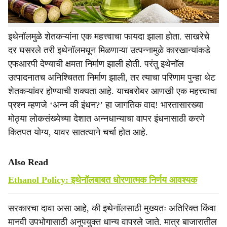
आणि स्थिर धोरणच काळाची गरज आहे.
इथेनॉलमुळे शेतकऱ्यांना एक महत्त्वाचा फायदा झाला होता. साखरेचे
दर घसरले तरी इथेनॉलमधून मिळणाऱ्या उत्पन्नामुळे कारखान्यांकडे
एफआरपी देण्याची क्षमता निर्माण झाली होती. परंतु इथेनॉल
उत्पादनातच अनिश्चितता निर्माण झाली, तर त्याचा परिणाम पुन्हा थेट
शेतकऱ्यांवर होण्याची शक्यता आहे. याचबरोबर आणखी एक महत्त्वाचा
प्रश्न म्हणजे ‘अन्न की इंधन?’ हा जागतिक वाद! भारतासारख्या
मोठ्या लोकसंख्येच्या देशात अन्नधान्याचा वापर इंधनासाठी करणे
कितपत योग्य, यावर सातत्याने चर्चा होत आहे.
Also Read
Ethanol Policy: इथेनॉलबाबत धोरणात्मक निर्णय आवश्यक
सरकारचा दावा असा आहे, की इथेनॉलसाठी मुख्यतः अतिरिक्त किंवा
मानवी उपभोगासाठी अनुपयुक्त धान्य वापरले जाते. मात्र बाजारातील