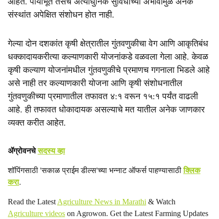
आहेत. पायाभूत तसेच अत्याधुनिक सुविधांच्या अभावामुळे अनेक
संस्थांत अपेक्षित संशोधन होत नाही.
गेल्या दोन दशकांत कृषी क्षेत्रातील गुंतवणुकीचा वेग आणि आकृतिबंध
धक्‍कादायकरीत्‍या कल्याणकारी योजनांकडे वळवला गेला आहे. केवळ
कृषी कल्याण योजनांमधील गुंतवणुकीचे प्रमाणच गगनाला भिडले आहे
असे नाही तर कल्याणकारी योजना आणि कृषी संशोधनातील
गुंतवणुकीच्या प्रमाणातील तफावत ४:१ वरून १५:१ पर्यंत वाढली
आहे. ही तफावत धोकादायक असल्याचे मत यातील अनेक जाणकार
व्यक्त करीत आहेत.
ॲग्रोवनचे
सदस्य व्हा
शॉपिंगसाठी 'सकाळ प्राईम डील्स'च्या भन्नाट ऑफर्स पाहण्यासाठी
क्लिक
करा
.
Read the Latest
Agriculture News in Marathi
& Watch
Agriculture videos
on Agrowon. Get the Latest Farming Updates