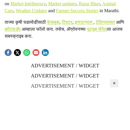
on
Market Intelligence
,
Market updates
,
Bazar Bhav
,
Animal
Care
,
Weather Updates
and
Farmer Success Stories
in Marathi.
ताज्या कृषी घडामोडींसाठी
फेसबुक
,
ट्विटर
,
इन्स्टाग्राम
,
टेलिग्रामवर
आणि
व्हॉट्सॲप
आम्हाला फॉलो करा. तसेच, ॲग्रोवनच्या
यूट्यूब चॅनेल
ला आजच
सबस्क्राइब करा.
ADVERTISEMENT / WIDGET
ADVERTISEMENT / WIDGET
×
ADVERTISEMENT / WIDGET