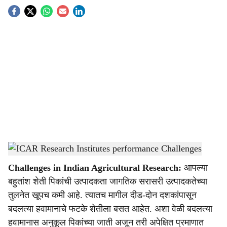
S
o
c
i
a
l
s
ICAR Research Institutes performance Challenges
-
Agrowon
h
Challenges in Indian Agricultural Research:
आपल्या
a
बहुतांश शेती पिकांची उत्पादकता जागतिक सरासरी उत्पादकतेच्या
r
तुलनेत खूपच कमी आहे. त्यातच मागील दीड-दोन दशकांपासून
बदलत्या हवामानाचे फटके शेतीला बसत आहेत. अशा वेळी बदलत्या
e
हवामानास अनुकूल पिकांच्या जाती अजून तरी अपेक्षित प्रमाणात