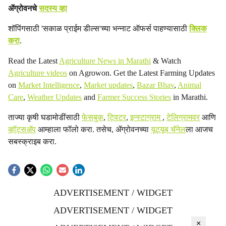
ॲग्रोवनचे
सदस्य व्हा
शॉपिंगसाठी 'सकाळ प्राईम डील्स'च्या भन्नाट ऑफर्स पाहण्यासाठी
क्लिक
करा
.
Read the Latest
Agriculture News in Marathi
& Watch
Agriculture videos
on Agrowon. Get the Latest Farming Updates
on
Market Intelligence
,
Market updates
,
Bazar Bhav
,
Animal
Care
,
Weather Updates
and
Farmer Success Stories
in Marathi.
ताज्या कृषी घडामोडींसाठी
फेसबुक
,
ट्विटर
,
इन्स्टाग्राम
,
टेलिग्रामवर
आणि
व्हॉट्सॲप
आम्हाला फॉलो करा. तसेच, ॲग्रोवनच्या
यूट्यूब चॅनेल
ला आजच
सबस्क्राइब करा.
ADVERTISEMENT / WIDGET
ADVERTISEMENT / WIDGET
×