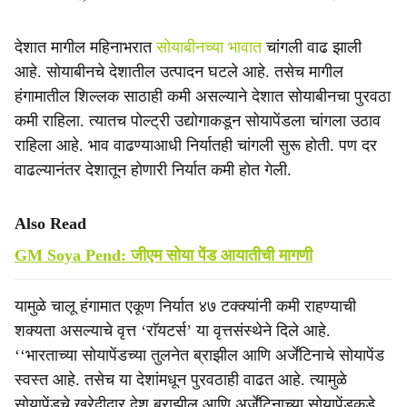
देशात मागील महिनाभरात
सोयाबीनच्या भावात
चांगली वाढ झाली
आहे. सोयाबीनचे देशातील उत्पादन घटले आहे. तसेच मागील
हंगामातील शिल्लक साठाही कमी असल्याने देशात सोयाबीनचा पुरवठा
कमी राहिला. त्यातच पोल्ट्री उद्योगाकडून सोयापेंडला चांगला उठाव
राहिला आहे. भाव वाढण्याआधी निर्यातही चांगली सुरू होती. पण दर
वाढल्यानंतर देशातून होणारी निर्यात कमी होत गेली.
Also Read
GM Soya Pend: जीएम सोया पेंड आयातीची मागणी
यामुळे चालू हंगामात एकूण निर्यात ४७ टक्क्यांनी कमी राहण्याची
शक्यता असल्याचे वृत्त ‘राॅयटर्स’ या वृत्तसंस्थेने दिले आहे.
‘‘भारताच्या सोयापेंडच्या तुलनेत ब्राझील आणि अर्जेंटिनाचे सोयापेंड
स्वस्त आहे. तसेच या देशांमधून पुरवठाही वाढत आहे. त्यामुळे
सोयापेंडचे खरेदीदार देश ब्राझील आणि अर्जेंटिनाच्या सोयापेंडकडे