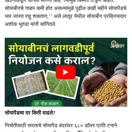
उद्योगाकडून चांगली मागणी आहे. त्यामुळे किमती टिकून आहेत.
सोयाबीनचे गाळप कमी होत असल्यामुळे पुढील काही महीने सोयापेंडचे
भाव जास्त राहू शकतात,’’ असे लातूर येथील सोयाबीन प्रक्रियादार
अशोक भुतडा यांनी सांगितले.
सोयापेंडचा दर किती वाढले?
निर्यातीसाठी भारताचे सोयापेंड बंदरांवर ६८० डाॅलर प्रति टनाने