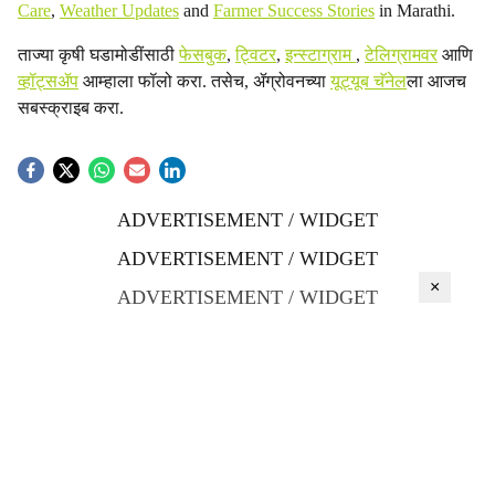
Care
,
Weather Updates
and
Farmer Success Stories
in Marathi.
ताज्या कृषी घडामोडींसाठी
फेसबुक
,
ट्विटर
,
इन्स्टाग्राम
,
टेलिग्रामवर
आणि
व्हॉट्सॲप
आम्हाला फॉलो करा. तसेच, ॲग्रोवनच्या
यूट्यूब चॅनेल
ला आजच
सबस्क्राइब करा.
ADVERTISEMENT / WIDGET
ADVERTISEMENT / WIDGET
×
ADVERTISEMENT / WIDGET