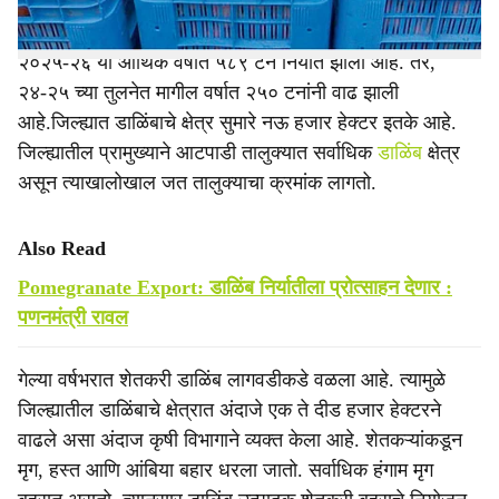
२०२५-२६ या आर्थिक वर्षात ५८९ टन निर्यात झाली आहे. तर,
२४-२५ च्या तुलनेत मागील वर्षात २५० टनांनी वाढ झाली
आहे.जिल्ह्यात डाळिंबाचे क्षेत्र सुमारे नऊ हजार हेक्टर इतके आहे.
जिल्ह्यातील प्रामुख्याने आटपाडी तालुक्यात सर्वाधिक
डाळिंब
क्षेत्र
असून त्याखालोखाल जत तालुक्याचा क्रमांक लागतो.
Also Read
Pomegranate Export: डाळिंब निर्यातीला प्रोत्साहन देणार :
पणनमंत्री रावल
गेल्या वर्षभरात शेतकरी डाळिंब लागवडीकडे वळला आहे. त्यामुळे
जिल्ह्यातील डाळिंबाचे क्षेत्रात अंदाजे एक ते दीड हजार हेक्टरने
वाढले असा अंदाज कृषी विभागाने व्यक्त केला आहे. शेतकऱ्यांकडून
मृग, हस्त आणि आंबिया बहार धरला जातो. सर्वाधिक हंगाम मृग