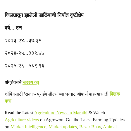
जिल्ह्यातून झालेली डाळिंबाची निर्यात दृष्टीक्षेप
वर्ष... टन
२०२३-२४...३७.३५
२०२४-२५...३३९.७७
२०२५-२६...५८९.९६
ॲग्रोवनचे
सदस्य व्हा
शॉपिंगसाठी 'सकाळ प्राईम डील्स'च्या भन्नाट ऑफर्स पाहण्यासाठी
क्लिक
करा
.
Read the Latest
Agriculture News in Marathi
& Watch
Agriculture videos
on Agrowon. Get the Latest Farming Updates
on
Market Intelligence
,
Market updates
,
Bazar Bhav
,
Animal