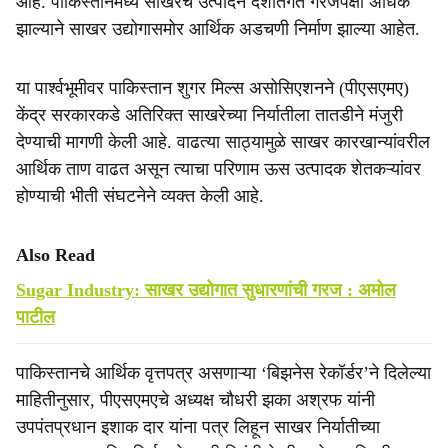
आहे. पाकिस्तानमध्ये साखरेचे उत्पादन देशांतर्गत गरजेपेक्षा अधिक
e
झाल्याने साखर उद्योगासमोर आर्थिक अडचणी निर्माण झाल्या आहेत.
या पार्श्वभूमीवर पाकिस्तान शुगर मिल्स असोसिएशनने (पीएसएमए)
केंद्र सरकारकडे अतिरिक्त साखरेच्या निर्यातीला तातडीने मंजुरी
देण्याची मागणी केली आहे. वाढत्या साठ्यामुळे साखर कारखान्यांवरील
आर्थिक ताण वाढत असून त्याचा परिणाम ऊस उत्पादक शेतकऱ्यांवर
होण्याची भीती संघटनेने व्यक्त केली आहे.
Also Read
Sugar Industry: साखर उद्योगात सुधारणांची गरज : अमोल
पाटील
पाकिस्तानचे आर्थिक वृत्तपत्र असणाऱ्या ‘बिझनेस रेकॉर्डर’ने दिलेल्या
माहितीनुसार, पीएसएमएचे अध्यक्ष चौधरी झका अश्रफ यांनी
उपपंतप्रधान इशाक दार यांना पत्र लिहून साखर निर्यातीच्या