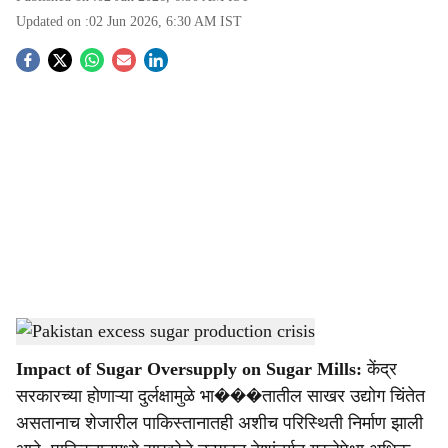
Updated on :
02 Jun 2026, 6:30 AM
IST
S
o
c
i
a
l
s
Pakistan excess sugar production crisis
-
Agrowon
h
Impact of Sugar Oversupply on Sugar Mills:
केंद्र
a
सरकारच्या होणाऱ्या दुर्लक्षामुळे भा���तातील साखर उद्योग चिंतेत
r
असतानाच शेजारील पाकिस्तानातही अशीच परिस्थिती निर्माण झाली