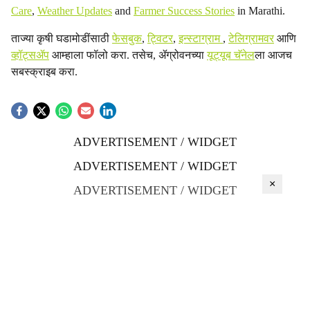
Care
,
Weather Updates
and
Farmer Success Stories
in Marathi.
ताज्या कृषी घडामोडींसाठी
फेसबुक
,
ट्विटर
,
इन्स्टाग्राम
,
टेलिग्रामवर
आणि
व्हॉट्सॲप
आम्हाला फॉलो करा. तसेच, ॲग्रोवनच्या
यूट्यूब चॅनेल
ला आजच
सबस्क्राइब करा.
ADVERTISEMENT / WIDGET
ADVERTISEMENT / WIDGET
×
ADVERTISEMENT / WIDGET