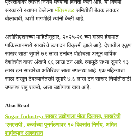
प्रस्तावावर त्वरित निर्णय घेण्याची विनंती केली आहे. या विषयी
सरकारने स्थापन केलेल्या
मंत्रिमंडळ
समितीची बैठक लवकर
बोलावावी, अशी मागणीही त्यांनी केली आहे.
असोसिएशनच्या माहितीनुसार, २०२५-२६ च्या गाळप हंगामात
पाकिस्तानमध्ये साखरेचे उत्पादन विक्रमी झाले आहे. देशातील एकूण
साखर साठा सुमारे ७९ लाख टनांवर पोहोचला असून वार्षिक
देशांतर्गत वापर अंदाजे ६६ लाख टन आहे. त्यामुळे सध्या सुमारे १३
लाख टन साखरेचा अतिरिक्त साठा उपलब्ध आहे. एक महिन्याचा
साठा राखून ठेवल्यानंतरही सुमारे ७.६ लाख टन साखर निर्यातीसाठी
उपलब्ध राहू शकते, असा उद्योगाचा दावा आहे.
Also Read
Sugar Industry: साखर उद्योगाला मोठा दिलासा, साखरेची
'एमएसपी', कर्जाच्या पुनर्गठणावर १० दिवसांत निर्णय, अमित
शहांकडून आश्वासन