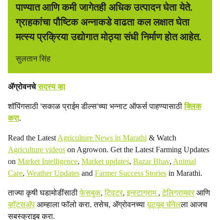
पाण्यात आणि कमी जागेतही अधिक उत्पादन घेता येते.
ग्राहकांचा पौष्टिक अन्नाकडे वाढता कल लक्षात घेता
मत्स्य प्रक्रिया उद्योगात मोठ्या संधी निर्माण होत आहेत.
सुलतान सिंह
ॲग्रोवनचे
सदस्य व्हा
शॉपिंगसाठी 'सकाळ प्राईम डील्स'च्या भन्नाट ऑफर्स पाहण्यासाठी
क्लिक
करा
.
Read the Latest
Agriculture News in Marathi
& Watch
Agriculture videos
on Agrowon. Get the Latest Farming Updates
on
Market Intelligence
,
Market updates
,
Bazar Bhav
,
Animal
Care
,
Weather Updates
and
Farmer Success Stories
in Marathi.
ताज्या कृषी घडामोडींसाठी
फेसबुक
,
ट्विटर
,
इन्स्टाग्राम
,
टेलिग्रामवर
आणि
व्हॉट्सॲप
आम्हाला फॉलो करा. तसेच, ॲग्रोवनच्या
यूट्यूब चॅनेल
ला आजच
सबस्क्राइब करा.