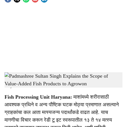
S
o
c
i
a
l
s
Padmashree Sultan Singh Explains the Scope of Value-Added Fish Products to
h
Agrowon
-
Agrowon
a
Fish Processing Unit Haryana:
माशांमध्ये शरीरासाठी
r
आवश्यक प्रथिने व अन्य पौष्टिक घटक मोठ्या प्रमाणात असल्याने
ग्राहकांचा कल आता मत्स्यजन्य पदार्थांकडे वाढत आहे. याच
e
मागणीचा विचार करून रेडी टू इट स्वरूपातील १३ ते १४ मत्स्य