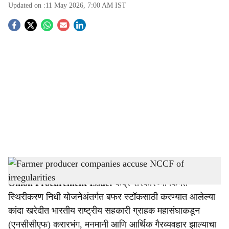
Updated on :
11 May 2026, 7:00 AM
IST
S
o
c
i
a
l
s
Farmer producer companies accuse NCCF of irregularities
-
Agrowon
h
Onion Procurement Issue:
केंद्र सरकारच्या किंमत
a
स्थिरीकरण निधी योजनेअंतर्गत बफर स्टॉकसाठी करण्यात आलेल्या
r
कांदा खरेदीत भारतीय राष्ट्रीय सहकारी ग्राहक महासंघाकडून
(एनसीसीएफ) करारभंग, मनमानी आणि आर्थिक गैरव्यवहार झाल्याचा