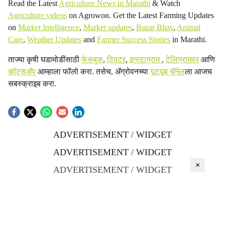
Read the Latest
Agriculture News in Marathi
& Watch
Agriculture videos
on Agrowon. Get the Latest Farming Updates
on
Market Intelligence
,
Market updates
,
Bazar Bhav
,
Animal
Care
,
Weather Updates
and
Farmer Success Stories
in Marathi.
ताज्या कृषी घडामोडींसाठी
फेसबुक
,
ट्विटर
,
इन्स्टाग्राम
,
टेलिग्रामवर
आणि
व्हॉट्सॲप
आम्हाला फॉलो करा. तसेच, ॲग्रोवनच्या
यूट्यूब चॅनेल
ला आजच
सबस्क्राइब करा.
ADVERTISEMENT / WIDGET
ADVERTISEMENT / WIDGET
×
ADVERTISEMENT / WIDGET