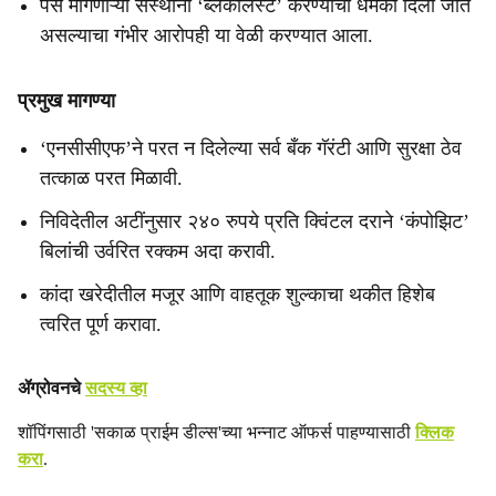
पैसे मागणाऱ्या संस्थांना ‘ब्लॅकलिस्ट’ करण्याची धमकी दिली जात
असल्याचा गंभीर आरोपही या वेळी करण्यात आला.
प्रमुख मागण्या
‘एनसीसीएफ’ने परत न दिलेल्या सर्व बँक गॅरंटी आणि सुरक्षा ठेव
तत्काळ परत मिळावी.
निविदेतील अटींनुसार २४० रुपये प्रति क्विंटल दराने ‘कंपोझिट’
बिलांची उर्वरित रक्कम अदा करावी.
कांदा खरेदीतील मजूर आणि वाहतूक शुल्काचा थकीत हिशेब
त्वरित पूर्ण करावा.
ॲग्रोवनचे
सदस्य व्हा
शॉपिंगसाठी 'सकाळ प्राईम डील्स'च्या भन्नाट ऑफर्स पाहण्यासाठी
क्लिक
करा
.