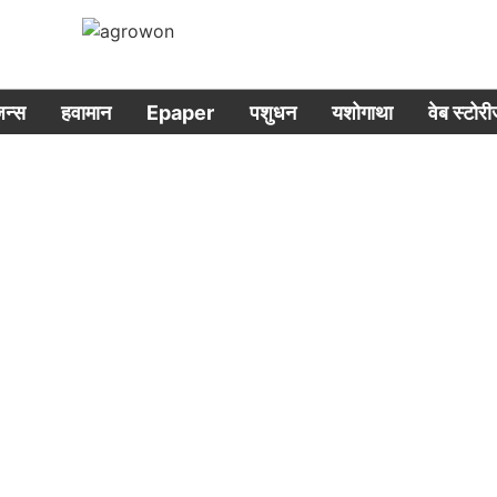
िजन्स
हवामान
Epaper
पशुधन
यशोगाथा
वेब स्टोर