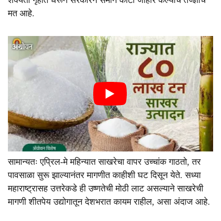
शक्यता गृहीत धरून सरकारने समान कोटा जाहीर केल्याचे तज्ज्ञांचे
मत आहे.
सामान्यतः एप्रिल-मे महिन्यात साखरेचा वापर उच्चांक गाठतो, तर
पावसाळा सुरू झाल्यानंतर मागणीत काहीशी घट दिसून येते. सध्या
महाराष्ट्रासह उत्तरेकडे ही उष्णतेची मोठी लाट असल्याने साखरेची
मागणी शीतपेय उद्योगातून देशभरात कायम राहील, असा अंदाज आहे.