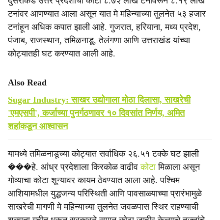
दुसरीकडे उत्तर प्रदेशाचा कोटा ८.७२ लाख टनांवरून ८.१९ लाख
टनांवर आणण्यात आला असून यात मे महिन्याच्या तुलनेत ५३ हजार
टनांहून अधिक कपात झाली आहे. गुजरात, हरियाना, मध्य प्रदेश,
पंजाब, राजस्थान, तमिळनाडू, तेलंगणा आणि उत्तराखंड यांच्या
कोट्यातही घट करण्यात आली आहे.
Also Read
Sugar Industry: साखर उद्योगाला मोठा दिलासा, साखरेची
'एमएसपी', कर्जाच्या पुनर्गठणावर १० दिवसांत निर्णय, अमित
शहांकडून आश्वासन
यामध्ये तमिळनाडूच्या कोट्यात सर्वाधिक २६.५१ टक्के घट झाली
���हे. आंध्र प्रदेशाला किरकोळ वाढीव
कोटा
मिळाला असून
गोव्याचा कोटा शून्यावर कायम ठेवण्यात आला आहे. पश्चिम
आशियामधील युद्धजन्य परिस्थिती आणि पावसाळ्याच्या प्रारंभामुळे
साखरेची मागणी मे महिन्याच्या तुलनेत जवळपास स्थिर राहण्याची