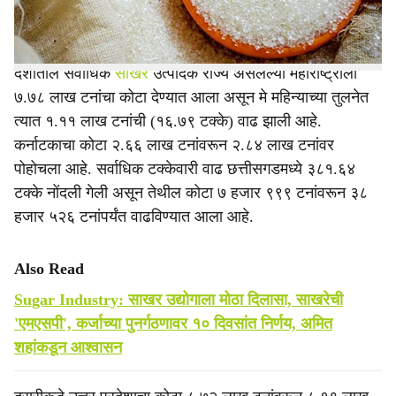
अनेक राज्यांच्या वाट्यात कपात करण्यात आली आहे.
देशातील सर्वाधिक
साखर
उत्पादक राज्य असलेल्या महाराष्ट्राला
७.७८ लाख टनांचा कोटा देण्यात आला असून मे महिन्याच्या तुलनेत
त्यात १.११ लाख टनांची (१६.७९ टक्के) वाढ झाली आहे.
कर्नाटकाचा कोटा २.६६ लाख टनांवरून २.८४ लाख टनांवर
पोहोचला आहे. सर्वाधिक टक्केवारी वाढ छत्तीसगडमध्ये ३८१.६४
टक्के नोंदली गेली असून तेथील कोटा ७ हजार ९९९ टनांवरून ३८
हजार ५२६ टनांपर्यंत वाढविण्यात आला आहे.
Also Read
Sugar Industry: साखर उद्योगाला मोठा दिलासा, साखरेची
'एमएसपी', कर्जाच्या पुनर्गठणावर १० दिवसांत निर्णय, अमित
शहांकडून आश्वासन