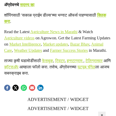
ॲग्रोवनचे
सदस्य व्हा
शॉपिंगसाठी 'सकाळ प्राईम डील्स'च्या भन्नाट ऑफर्स पाहण्यासाठी
क्लिक
करा
.
Read the Latest
Agriculture News in Marathi
& Watch
Agriculture videos
on Agrowon. Get the Latest Farming Updates
on
Market Intelligence
,
Market updates
,
Bazar Bhav
,
Animal
Care
,
Weather Updates
and
Farmer Success Stories
in Marathi.
ताज्या कृषी घडामोडींसाठी
फेसबुक
,
ट्विटर
,
इन्स्टाग्राम
,
टेलिग्रामवर
आणि
व्हॉट्सॲप
आम्हाला फॉलो करा. तसेच, ॲग्रोवनच्या
यूट्यूब चॅनेल
ला आजच
सबस्क्राइब करा.
ADVERTISEMENT / WIDGET
ADVERTISEMENT / WIDGET
×