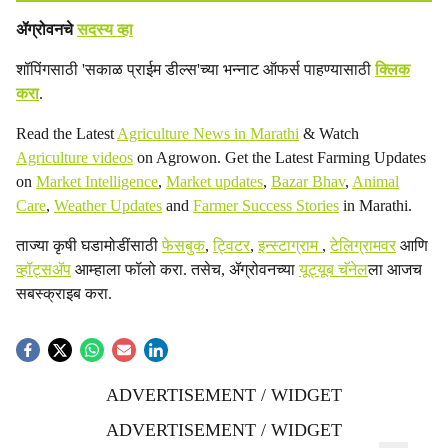
ॲग्रोवनचे
सदस्य व्हा
शॉपिंगसाठी 'सकाळ प्राईम डील्स'च्या भन्नाट ऑफर्स पाहण्यासाठी
क्लिक
करा
.
Read the Latest
Agriculture News in Marathi
& Watch
Agriculture videos
on Agrowon. Get the Latest Farming Updates
on
Market Intelligence
,
Market updates
,
Bazar Bhav
,
Animal
Care
,
Weather Updates
and
Farmer Success Stories
in Marathi.
ताज्या कृषी घडामोडींसाठी
फेसबुक
,
ट्विटर
,
इन्स्टाग्राम
,
टेलिग्रामवर
आणि
व्हॉट्सॲप
आम्हाला फॉलो करा. तसेच, ॲग्रोवनच्या
यूट्यूब चॅनेल
ला आजच
सबस्क्राइब करा.
ADVERTISEMENT / WIDGET
ADVERTISEMENT / WIDGET