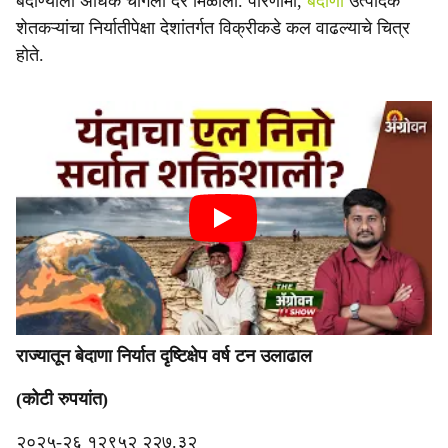
बेदाण्याला अधिक चांगला दर मिळाला. परिणामी,
बेदाणा
उत्पादक
शेतकऱ्यांचा निर्यातीपेक्षा देशांतर्गत विक्रीकडे कल वाढल्याचे चित्र
होते.
राज्यातून बेदाणा निर्यात दृष्टिक्षेप वर्ष टन उलाढाल
(कोटी रुपयांत)
२०२५-२६ १२९५२ २२७.३२