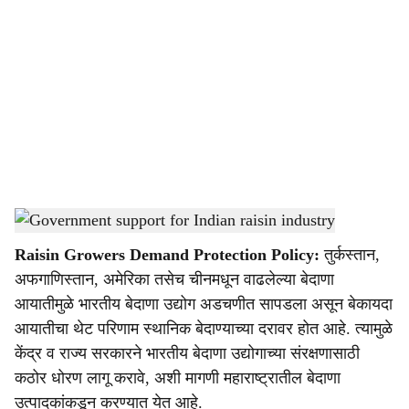
o
c
i
a
l
s
Government support for Indian raisin industry
-
Agrowon
h
Raisin Growers Demand Protection Policy:
तुर्कस्तान,
a
अफगाणिस्तान, अमेरिका तसेच चीनमधून वाढलेल्या बेदाणा
r
आयातीमुळे भारतीय बेदाणा उद्योग अडचणीत सापडला असून बेकायदा
आयातीचा थेट परिणाम स्थानिक बेदाण्याच्या दरावर होत आहे. त्यामुळे
e
केंद्र व राज्य सरकारने भारतीय बेदाणा उद्योगाच्या संरक्षणासाठी
कठोर धोरण लागू करावे, अशी मागणी महाराष्ट्रातील बेदाणा
उत्पादकांकडून करण्यात येत आहे.