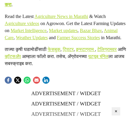
करा
.
Read the Latest
Agriculture News in Marathi
& Watch
Agriculture videos
on Agrowon. Get the Latest Farming Updates
on
Market Intelligence
,
Market updates
,
Bazar Bhav
,
Animal
Care
,
Weather Updates
and
Farmer Success Stories
in Marathi.
ताज्या कृषी घडामोडींसाठी
फेसबुक
,
ट्विटर
,
इन्स्टाग्राम
,
टेलिग्रामवर
आणि
व्हॉट्सॲप
आम्हाला फॉलो करा. तसेच, ॲग्रोवनच्या
यूट्यूब चॅनेल
ला आजच
सबस्क्राइब करा.
ADVERTISEMENT / WIDGET
ADVERTISEMENT / WIDGET
×
ADVERTISEMENT / WIDGET