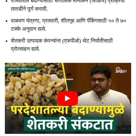
राज्यातील बेदाण्यासाठी भौगोलिक मानांकन (जीआय) प्रक्रिया
तातडीने पूर्ण करावी.
वाळवण यंत्रणा, प्रतवारी, शीतगृह आणि पॅकिंगसाठी ५० ते ७०
टक्के अनुदान द्यावे.
शेतकरी उत्पादक कंपन्यांना (एफपीओ) थेट निर्यातीसाठी
प्रोत्साहन द्यावे.