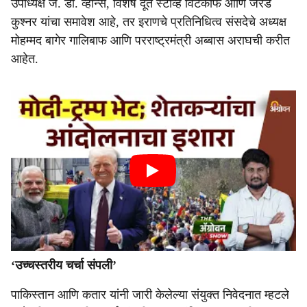
उपाध्यक्ष जे. डी. व्हान्स, विशेष दूत स्टीव्ह विटकॉफ आणि जॅरेड
कुश्नर यांचा समावेश आहे, तर इराणचे प्रतिनिधित्व संसदेचे अध्यक्ष
मोहम्मद बागेर गालिबाफ आणि परराष्ट्रमंत्री अब्बास अराघची करीत
आहेत.
‘उच्चस्तरीय चर्चा संपली’
पाकिस्तान आणि कतार यांनी जारी केलेल्या संयुक्त निवेदनात म्हटले