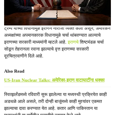
e
यांनी केलेल्या विधानांमुळे रविवारी (ता. २१) या चर्चेत तणाव निर्माण
झाला होता.
ट्रम्प यांच्या विधानामुळे इराणने नाराजी व्यक्त केली असून, अमेरिकन
अध्यक्षांच्या अपमानकारक विधानामुळे चर्चा थांबवण्यात आल्याचे
इराणच्या सरकारी माध्यमांनी म्हटले आहे.
इराणचे
शिष्टमंडळ चर्चा
सोडून तेहरानला रवाना झाल्याचे वृत्त इराणच्या सरकारी
दूरचित्रवाणीने दिले आहे.
Also Read
US-Iran Nuclear Talks: अमेरिका-इराण वाटाघाटींना धक्का
स्वित्झर्लंडमध्ये रविवारी सुरू झालेल्या या मध्यस्थी प्रक्रियेत काही
अडथळे आले असले, तरी दोन्ही बाजूंमध्ये काही मुद्द्यांवर एकमत
झाल्याचा दावा करण्यात येत आहे. कतार आणि पाकिस्तान या