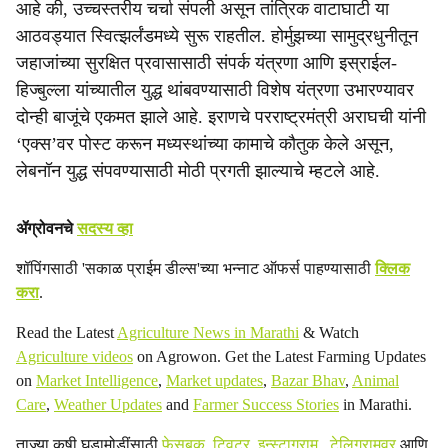
आहे की, उच्चस्तरीय चर्चा संपली असून तांत्रिक वाटाघाटी या
आठवड्यात स्वित्झर्लंडमध्ये सुरू राहतील. होर्मुझच्या सामुद्रधुनीतून
जहाजांच्या सुरक्षित प्रवासासाठी संपर्क यंत्रणा आणि इस्राईल-
हिज्बुल्ला यांच्यातील युद्ध थांबवण्यासाठी विशेष यंत्रणा उभारण्यावर
दोन्ही बाजूंचे एकमत झाले आहे. इराणचे परराष्ट्रमंत्री अराघची यांनी
‘एक्स’वर पोस्ट करून मध्यस्थांच्या कामाचे कौतुक केले असून,
लेबनॉन युद्ध संपवण्यासाठी मोठी प्रगती झाल्याचे म्हटले आहे.
ॲग्रोवनचे
सदस्य व्हा
शॉपिंगसाठी 'सकाळ प्राईम डील्स'च्या भन्नाट ऑफर्स पाहण्यासाठी
क्लिक
करा
.
Read the Latest
Agriculture News in Marathi
& Watch
Agriculture videos
on Agrowon. Get the Latest Farming Updates
on
Market Intelligence
,
Market updates
,
Bazar Bhav
,
Animal
Care
,
Weather Updates
and
Farmer Success Stories
in Marathi.
ताज्या कृषी घडामोडींसाठी
फेसबुक
,
ट्विटर
,
इन्स्टाग्राम
,
टेलिग्रामवर
आणि