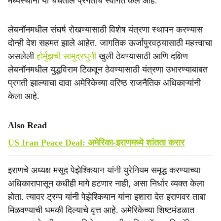
मध्यस्थांनी या चर्चेतील प्रगतीचे स्वागत केले आहे.
लेबनॉनमधील संघर्ष रोखण्यासाठी विशेष यंत्रणा स्थापन करण्यास
दोन्ही देश सहमत झाले आहेत. जागतिक ऊर्जापुरवठ्यासाठी महत्त्वाचा
असलेली
होर्मुझची सामुद्रधुनी
खुली ठेवण्यासाठी आणि दक्षिण
लेबनॉनमधील युद्धविराम टिकवून ठेवण्यासाठी यंत्रणा उभारण्याबाबत
प्रगती झाल्याचा दावा अमेरिकेच्या वरिष्ठ राजनैतिक अधिकाऱ्यांनी
केला आहे.
Also Read
US Iran Peace Deal: अमेरिका-इराणमध्ये शांतता करार
इराणचे अध्यक्ष मसूद पेझेश्कियान यांनी युरेनियम समृद्ध करण्याच्या
अधिकारापासून कधीही मागे हटणार नाही, असा निर्धार व्यक्त केला
होता. त्यावर ट्रम्प यांनी पेझेश्कियान यांना इशारा देत इराणवर ताबा
मिळवण्याची धमकी दिल्याचे वृत्त आहे. अमेरिकेच्या शिष्टमंडळात