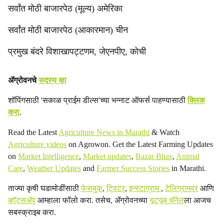
सर्वांत मोठी बाजारपेठ (मूल्य) अमेरिका
सर्वांत मोठी बाजारपेठ (आकारमान) चीन
प्रमुख बंदरे विशाखापट्टणम, जेएनपीए, कोची
ॲग्रोवनचे
सदस्य व्हा
शॉपिंगसाठी 'सकाळ प्राईम डील्स'च्या भन्नाट ऑफर्स पाहण्यासाठी
क्लिक
करा
.
Read the Latest
Agriculture News in Marathi
& Watch
Agriculture videos
on Agrowon. Get the Latest Farming Updates
on
Market Intelligence
,
Market updates
,
Bazar Bhav
,
Animal
Care
,
Weather Updates
and
Farmer Success Stories
in Marathi.
ताज्या कृषी घडामोडींसाठी
फेसबुक
,
ट्विटर
,
इन्स्टाग्राम
,
टेलिग्रामवर
आणि
व्हॉट्सॲप
आम्हाला फॉलो करा. तसेच, ॲग्रोवनच्या
यूट्यूब चॅनेल
ला आजच
सबस्क्राइब करा.