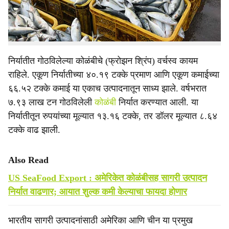
त्यातून ७३८९०.४६ कोटी रुपये (८.४६ अब्ज डॉलर) परकीय चलन
मिळाले, अशी माहिती सागरी उत्पादन निर्यात विकास प्राधिकरणाचे
(एमपीईडीए) अध्यक्ष पी. जवाहर यांनी सोमवारी (ता. १) दिली.
निर्यातीत गोठविलेल्या कोळंबीचे (फ्रोझन श्रिंप) वर्चस्व कायम
राहिले. एकूण निर्यातीच्या ४०.१९ टक्के प्रमाण आणि एकूण कमाईच्या
६६.५२ टक्के कमाई या एकाच उत्पादनातून साध्य झाले. वर्षभरात
७.९३ लाख टन गोठविलेली
कोळंबी
निर्यात करण्यात आली. या
निर्यातीतून रुपयांच्या मूल्यात १३.१६ टक्के, तर डॉलर मूल्यात ८.६४
टक्के वाढ झाली.
Also Read
US SeaFood Export : अमेरिकेत कोळंबीसह सागरी उत्पादन
निर्यात वाढणार; आयात शुल्क कमी केल्याचा फायदा होणार
भारतीय सागरी उत्पादनांसाठी अमेरिका आणि चीन या प्रमुख