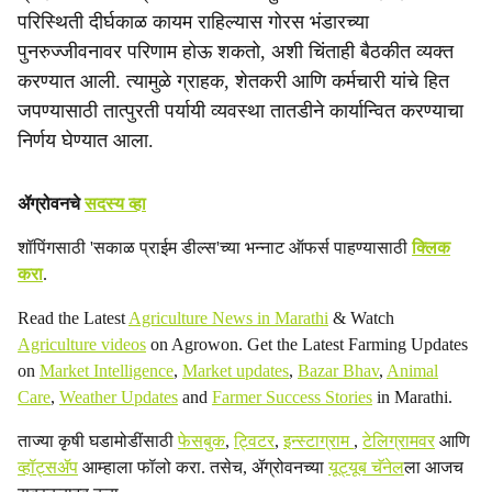
परिस्थिती दीर्घकाळ कायम राहिल्यास गोरस भंडारच्या
पुनरुज्जीवनावर परिणाम होऊ शकतो, अशी चिंताही बैठकीत व्यक्त
करण्यात आली. त्यामुळे ग्राहक, शेतकरी आणि कर्मचारी यांचे हित
जपण्यासाठी तात्पुरती पर्यायी व्यवस्था तातडीने कार्यान्वित करण्याचा
निर्णय घेण्यात आला.
ॲग्रोवनचे
सदस्य व्हा
शॉपिंगसाठी 'सकाळ प्राईम डील्स'च्या भन्नाट ऑफर्स पाहण्यासाठी
क्लिक
करा
.
Read the Latest
Agriculture News in Marathi
& Watch
Agriculture videos
on Agrowon. Get the Latest Farming Updates
on
Market Intelligence
,
Market updates
,
Bazar Bhav
,
Animal
Care
,
Weather Updates
and
Farmer Success Stories
in Marathi.
ताज्या कृषी घडामोडींसाठी
फेसबुक
,
ट्विटर
,
इन्स्टाग्राम
,
टेलिग्रामवर
आणि
व्हॉट्सॲप
आम्हाला फॉलो करा. तसेच, ॲग्रोवनच्या
यूट्यूब चॅनेल
ला आजच