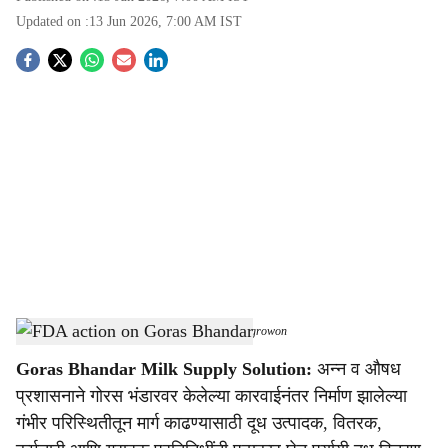
Updated on :
13 Jun 2026, 7:00 AM
IST
S
o
c
i
a
l
s
Goras Bhandar closure impacts dairy farmers
-
Agrowon
h
Goras Bhandar Milk Supply Solution:
अन्न व औषध
a
प्रशासनाने गोरस भंडारवर केलेल्या कारवाईनंतर निर्माण झालेल्या
r
गंभीर परिस्थितीतून मार्ग काढण्यासाठी दूध उत्पादक, वितरक,