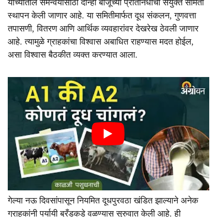
यांच्यातील समन्वयासाठी दोन्ही बाजूंच्या प्रतिनिधींची संयुक्त समिती
स्थापन केली जाणार आहे. या समितीमार्फत दूध संकलन, गुणवत्ता
तपासणी, वितरण आणि आर्थिक व्यवहारांवर देखरेख ठेवली जाणार
आहे. त्यामुळे ग्राहकांचा विश्वास अबाधित राहण्यास मदत होईल,
असा विश्वास बैठकीत व्यक्त करण्यात आला.
गेल्या नऊ दिवसांपासून नियमित दूधपुरवठा खंडित झाल्याने अनेक
ग्राहकांनी पर्यायी ब्रँडकडे वळण्यास सुरुवात केली आहे. ही