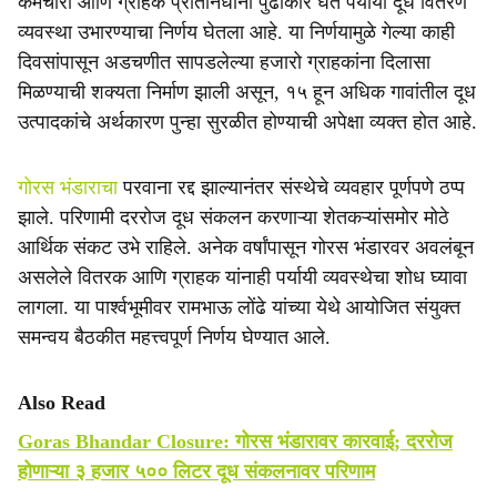
कर्मचारी आणि ग्राहक प्रतिनिधींनी पुढाकार घेत पर्यायी दूध वितरण
e
व्यवस्था उभारण्याचा निर्णय घेतला आहे. या निर्णयामुळे गेल्या काही
दिवसांपासून अडचणीत सापडलेल्या हजारो ग्राहकांना दिलासा
मिळण्याची शक्यता निर्माण झाली असून, १५ हून अधिक गावांतील दूध
उत्पादकांचे अर्थकारण पुन्हा सुरळीत होण्याची अपेक्षा व्यक्त होत आहे.
गोरस भंडाराचा
परवाना रद्द झाल्यानंतर संस्थेचे व्यवहार पूर्णपणे ठप्प
झाले. परिणामी दररोज दूध संकलन करणाऱ्या शेतकऱ्यांसमोर मोठे
आर्थिक संकट उभे राहिले. अनेक वर्षांपासून गोरस भंडारवर अवलंबून
असलेले वितरक आणि ग्राहक यांनाही पर्यायी व्यवस्थेचा शोध घ्यावा
लागला. या पार्श्वभूमीवर रामभाऊ लोंढे यांच्या येथे आयोजित संयुक्त
समन्वय बैठकीत महत्त्वपूर्ण निर्णय घेण्यात आले.
Also Read
Goras Bhandar Closure: गोरस भंडारावर कारवाई; दररोज
होणाऱ्या ३ हजार ५०० लिटर दूध संकलनावर परिणाम