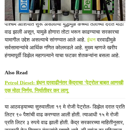
दिवसांत झालेली ही तिसरी इंधन दरवाढ आहे.
पश्‍चिम आशियात सुरू असलेल्या युद्धामुळे कच्च्या तेलाच्या दरात मोठी
वाढ झाली असून, यामुळे होणारा तोटा भरून काढण्याचा सरकारचा
यामागील उद्देश असल्याचे सांगण्यात आले आहे.
इंधन
दरवाढीमुळे
सर्वसामान्यांचे आर्थिक गणित कोलमडले आहे. मुख्य म्हणजे खरीप
हंगामापूर्वी डिझेल महागल्याने याचा फटका शेतकऱ्यांना बसला आहे.
Also Read
Petrol Diesel: इंधन दरवाढीनंतर केंद्राचा 'पेट्रोल'बाबत आणखी
एक मोठा निर्णय, निर्यातीवर कर लागू
या आठवड्याच्या सुरुवातीला १९ मे रोजी पेट्रोल- डिझेल दरात प्रति
लिटर ९० पैशांची वाढ करण्यात आली होती. त्याआधी १५ मे रोजी
प्रति लिटर ३ रुपये वाढ झाली होती. केंद्र सरकारच्या माहितीनुसार,