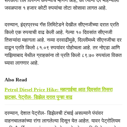
सरकारी तेल विपणन कंपन्यांचे म्हणणे आहे, की त्यांना दर महिन्याला
जवळपास १ हजार कोटी रुपयांचा तोटा सोसावा लागत आहे.
दरम्यान, इंद्रप्रस्थ गॅस लिमिटेडने देखील सीएनजीच्या दरात प्रति
किलो एक रुपयाची वाढ केली आहे. गेल्या १० दिवसांत सीएनजी
तिसऱ्यांदा महागला आहे. नव्या दरवाढीमुळे, दिल्लीमध्ये सीएनजीचा दर
वाढून प्रति किलो ८१.०९ रुपयांवर पोहोचला आहे. तर नोएडा आणि
गाझियाबाद येथील ग्राहकांना तो प्रति किलो ८९.७० रुपयांला विकत
घ्यावा लागणार आहे.
Also Read
Petrol Diesel Price Hike: महागाईचा आठ दिवसांत तिसरा
झटका, पेट्रोल- डिझेल दरात पुन्हा वाढ
दरम्यान, देशात पेट्रोल- डिझेलची टंचाई असल्याने पंपांवर
वाहनचालकांच्या रांगा लागलेल्या दिसून येत आहेत. यावर पेट्रोलियम