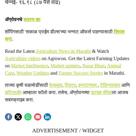
चेन्नई- ९६.९८ (८७ पैसे वाढ)
ॲग्रोवनचे
सदस्य व्हा
शॉपिंगसाठी 'सकाळ प्राईम डील्स'च्या भन्नाट ऑफर्स पाहण्यासाठी
क्लिक
करा
.
Read the Latest
Agriculture News in Marathi
& Watch
Agriculture videos
on Agrowon. Get the Latest Farming Updates
on
Market Intelligence
,
Market updates
,
Bazar Bhav
,
Animal
Care
,
Weather Updates
and
Farmer Success Stories
in Marathi.
ताज्या कृषी घडामोडींसाठी
फेसबुक
,
ट्विटर
,
इन्स्टाग्राम
,
टेलिग्रामवर
आणि
व्हॉट्सॲप
आम्हाला फॉलो करा. तसेच, ॲग्रोवनच्या
यूट्यूब चॅनेल
ला आजच
सबस्क्राइब करा.
ADVERTISEMENT / WIDGET