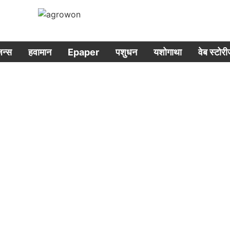
िजन्स
हवामान
Epaper
पशुधन
यशोगाथा
वेब स्टोर