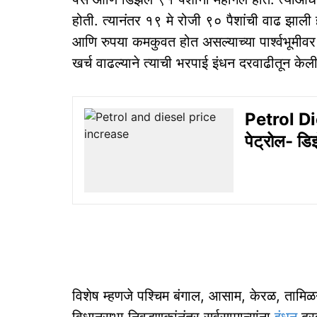
होती. त्यानंतर १९ मे रोजी ९० पैशांची वाढ झाली 
आणि रुपया कमकुवत होत असल्याच्या पार्श्वभूमीव
खर्च वाढल्याने त्याची भरपाई इंधन दरवाढीतून के
Petrol Die
पेट्रोल- डि
विशेष म्हणजे पश्चिम बंगाल, आसाम, केरळ, तामिळन
विधानसभा निवडणुकांनंतर सर्वसामान्यांना
इंधन
दर