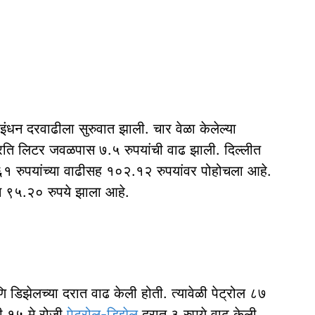
 इंधन दरवाढीला सुरुवात झाली. चार वेळा केलेल्या
प्रति लिटर जवळपास ७.५ रुपयांची वाढ झाली. दिल्लीत
६१ रुपयांच्या वाढीसह १०२.१२ रुपयांवर पोहोचला आहे.
न ९५.२० रुपये झाला आहे.
ि डिझेलच्या दरात वाढ केली होती. त्यावेळी पेट्रोल ८७
ी १५ मे रोजी
पेट्रोल-डिझेल
दरात ३ रुपये वाढ केली