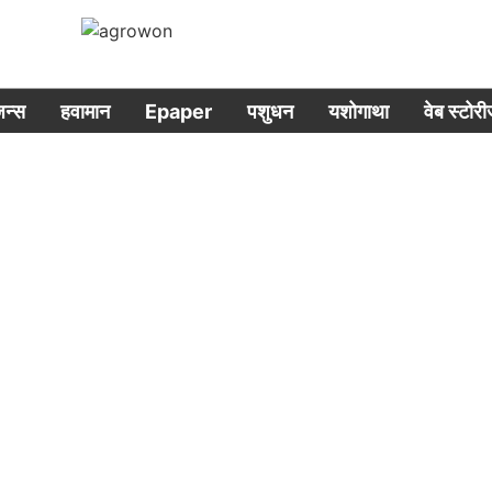
िजन्स
हवामान
Epaper
पशुधन
यशोगाथा
वेब स्टोर