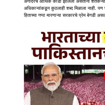
अगोदरच आर्थिक कोंडी झालेली असताना शेतकऱ्यांनी
अधिकाऱ्यांकडून कुठलाही शब्द मिळाला नाही. पण शे
हिताच्या गप्पा मारणाऱ्या सरकारचे प्रेम बेगडी असल