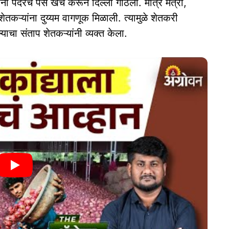
 पदरचे पैसे खर्च करून दिल्ली गाठली. मात्र मंत्री,
तकऱ्यांना दुय्यम वागणूक मिळाली. त्यामुळे शेतकरी
्याचा संताप शेतकऱ्यांनी व्यक्त केला.