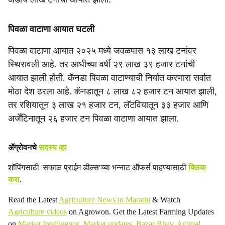
पिवळा वाटाणा आयात घटली
पिवळा वाटाणा आयात २०२५ मध्ये जवळपास १३ लाख टनांवर
स्थिरावली आहे. तर आधीच्या वर्षी २९ लाख ३९ हजार टनांची
आयात झाली होती. कॅनडा पिवळा वाटाण्याची निर्यात करणारा सर्वात
मोठा देश ठरला आहे. कॅनडातून ८ लाख ८२ हजार टन आयात झाली,
तर रशियातून ३ लाख २१ हजार टन, लॅटवियातून ३३ हजार आणि
अर्जेंटिनातून २६ हजार टन पिवळा वाटाणा आयात झाला.
ॲग्रोवनचे
सदस्य व्हा
शॉपिंगसाठी 'सकाळ प्राईम डील्स'च्या भन्नाट ऑफर्स पाहण्यासाठी
क्लिक
करा
.
Read the Latest
Agriculture News in Marathi
& Watch
Agriculture videos
on Agrowon. Get the Latest Farming Updates
on
Market Intelligence
,
Market updates
,
Bazar Bhav
,
Animal