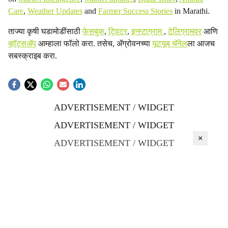
Care
,
Weather Updates
and
Farmer Success Stories
in Marathi.
ताज्या कृषी घडामोडींसाठी
फेसबुक
,
ट्विटर
,
इन्स्टाग्राम
,
टेलिग्रामवर
आणि
व्हॉट्सॲप
आम्हाला फॉलो करा. तसेच, ॲग्रोवनच्या
यूट्यूब चॅनेल
ला आजच
सबस्क्राइब करा.
ADVERTISEMENT / WIDGET
ADVERTISEMENT / WIDGET
×
ADVERTISEMENT / WIDGET