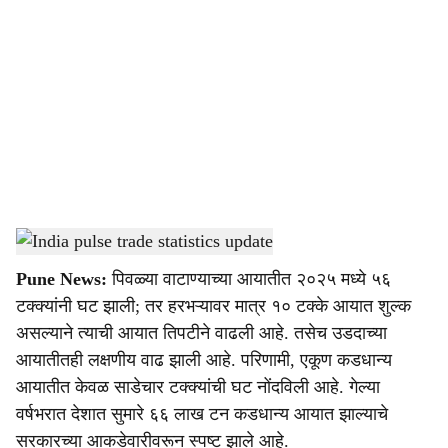
o
c
i
a
l
s
India pulse trade statistics update
-
Agrowon
h
Pune News:
पिवळ्या वाटाण्याच्या आयातीत २०२५ मध्ये ५६
a
टक्क्यांनी घट झाली; तर हरभऱ्यावर मात्र १० टक्के आयात शुल्क
r
असल्याने त्याची आयात तिपटीने वाढली आहे. तसेच उडदाच्या
आयातीतही लक्षणीय वाढ झाली आहे. परिणामी, एकूण कडधान्य
e
आयातीत केवळ साडेचार टक्क्यांची घट नोंदविली आहे. गेल्या
वर्षभरात देशात सुमारे ६६ लाख टन कडधान्य आयात झाल्याचे
सरकारच्या आकडेवारीवरून स्पष्ट झाले आहे.