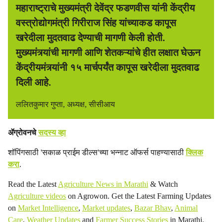
महाराष्ट्राचे मुख्यमंत्री देवेंद्र फडणवीस यांनी केंद्रीय
वस्त्रोद्योगमंत्री गिरीराज सिंह यांच्याकड कापूस
खरेदीला मुदतवाढ देण्याची मागणी केली होती.
मुख्यमंत्र्यांची मागणी आणि शेतकऱ्यांचे हीत लक्षात घेऊन
केंद्रीयमंत्र्यांनी १५ मार्चपर्यंत कापूस खरेदीला मुदतवाढ
दिली आहे.
ललितकुमार गुप्ता, अध्यक्ष, सीसीआय
ॲग्रोवनचे
सदस्य व्हा
शॉपिंगसाठी 'सकाळ प्राईम डील्स'च्या भन्नाट ऑफर्स पाहण्यासाठी
क्लिक
करा
.
Read the Latest
Agriculture News in Marathi
& Watch
Agriculture videos
on Agrowon. Get the Latest Farming Updates
on
Market Intelligence
,
Market updates
,
Bazar Bhav
,
Animal
Care
,
Weather Updates
and
Farmer Success Stories
in Marathi.