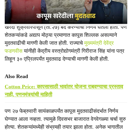
वतीने करण्यात आले आहे.
काॅटन काॅर्पोरेशन ऑफ इंडिया अर्थात सीसीआयने हमीभावाने कापूस
खरेदी शुक्रवारपासून (ता.२७) बंद करण्याचा निर्णय घेतला होता. पण
शेतकऱ्यांकडे अद्याप मोठ्या प्रमाणात कापूस शिल्लक असल्याने
मुदतवाढीची मागणी केली जात होती. राज्याचे
मुख्यमंत्री देवेंद्र
फडणवीस
यांनीही केंद्रीय वस्त्रोद्योगमंत्री गिरीराज सिंह यांना पत्र
लिहून ३० एप्रिलपर्यंत मुदतवाढ देण्याची मागणी केली होती.
Also Read
Cotton Price: कापसासाठी भावांतर योजना राबवण्याचा प्रस्ताव
नाही, पणनमंत्र्यांची माहिती
पण २७ फेब्रुवारी सायंकाळपर्यंत कापूस मुदतवाढीसंदर्भात निर्णय
घेण्यात आला नव्हता. त्यामुळे दिवसभर बाजारात वेगवेगळ्या चर्चा सुरु
होत्या. शेतकऱ्यांमध्येही संभ्रमही तयार झाला होता. अनेक भागातील