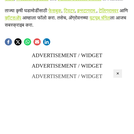
ताज्या कृषी घडामोडींसाठी
फेसबुक
,
ट्विटर
,
इन्स्टाग्राम
,
टेलिग्रामवर
आणि
व्हॉट्सॲप
आम्हाला फॉलो करा. तसेच, ॲग्रोवनच्या
यूट्यूब चॅनेल
ला आजच
सबस्क्राइब करा.
ADVERTISEMENT / WIDGET
ADVERTISEMENT / WIDGET
×
ADVERTISEMENT / WIDGET