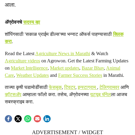
आला.
ॲग्रोवनचे
सदस्य व्हा
शॉपिंगसाठी 'सकाळ प्राईम डील्स'च्या भन्नाट ऑफर्स पाहण्यासाठी
क्लिक
करा
.
Read the Latest
Agriculture News in Marathi
& Watch
Agriculture videos
on Agrowon. Get the Latest Farming Updates
on
Market Intelligence
,
Market updates
,
Bazar Bhav
,
Animal
Care
,
Weather Updates
and
Farmer Success Stories
in Marathi.
ताज्या कृषी घडामोडींसाठी
फेसबुक
,
ट्विटर
,
इन्स्टाग्राम
,
टेलिग्रामवर
आणि
व्हॉट्सॲप
आम्हाला फॉलो करा. तसेच, ॲग्रोवनच्या
यूट्यूब चॅनेल
ला आजच
सबस्क्राइब करा.
ADVERTISEMENT / WIDGET