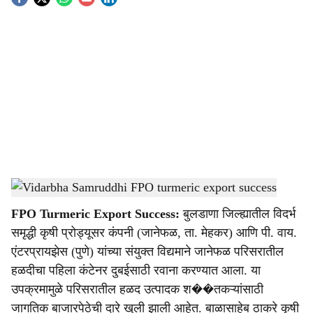
S
o
c
i
a
l
s
Maharashtra turmeric farmers export to Dubai
-
Agrowon
h
FPO Turmeric Export Success:
बुलडाणा जिल्ह्यातील विदर्भ
a
समृद्धी कृषी प्रोड्यूसर कंपनी (जानेफळ, ता. मेहकर) आणि पी. वाय.
r
एंटरप्रायझेस (पुणे) यांच्या संयुक्त विद्यमाने जानेफळ परिसरातील
हळदीचा पहिला कंटेनर दुबईसाठी रवाना करण्यात आला. या
e
उपक्रमामुळे परिसरातील हळद उत्पादक श��तकऱ्यांसाठी
जागतिक बाजारपेठेची दारे खुली झाली आहेत. बाळासाहेब ठाकरे कृषी