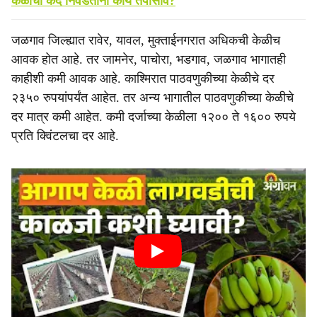
केळीचा कंद निवडताना काय तपासावे?
जळगाव जिल्ह्यात रावेर, यावल, मुक्ताईनगरात अधिकची केळीच
आवक होत आहे. तर जामनेर, पाचोरा, भडगाव, जळगाव भागातही
काहीशी कमी आवक आहे. काश्मिरात पाठवणुकीच्या केळीचे दर
२३५० रुपयांपर्यंत आहेत. तर अन्य भागातील पाठवणुकीच्या केळीचे
दर मात्र कमी आहेत. कमी दर्जाच्या केळीला १२०० ते १६०० रुपये
प्रति क्विंटलचा दर आहे.