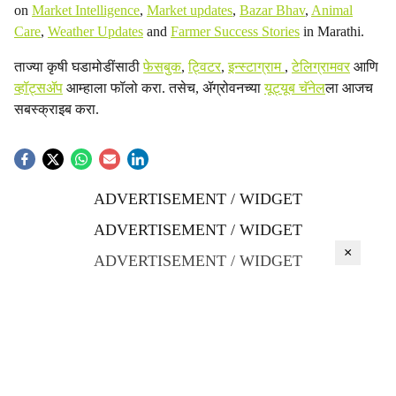
on
Market Intelligence
,
Market updates
,
Bazar Bhav
,
Animal
Care
,
Weather Updates
and
Farmer Success Stories
in Marathi.
ताज्या कृषी घडामोडींसाठी
फेसबुक
,
ट्विटर
,
इन्स्टाग्राम
,
टेलिग्रामवर
आणि
व्हॉट्सॲप
आम्हाला फॉलो करा. तसेच, ॲग्रोवनच्या
यूट्यूब चॅनेल
ला आजच
सबस्क्राइब करा.
ADVERTISEMENT / WIDGET
ADVERTISEMENT / WIDGET
×
ADVERTISEMENT / WIDGET