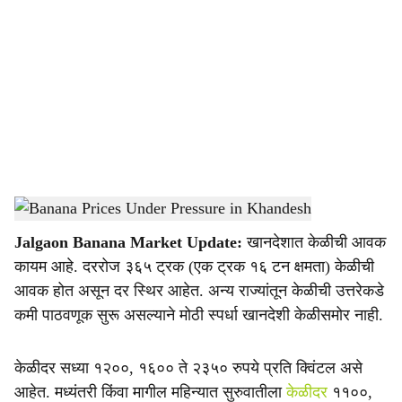
o
c
i
a
l
s
Banana Prices Under Pressure in Khandesh
-
Agrowon
h
Jalgaon Banana Market Update:
खानदेशात केळीची आवक
a
कायम आहे. दररोज ३६५ ट्रक (एक ट्रक १६ टन क्षमता) केळीची
r
आवक होत असून दर स्थिर आहेत. अन्य राज्यांतून केळीची उत्तरेकडे
कमी पाठवणूक सुरू असल्याने मोठी स्पर्धा खानदेशी केळीसमोर नाही.
e
केळीदर सध्या १२००, १६०० ते २३५० रुपये प्रति क्विंटल असे
आहेत. मध्यंतरी किंवा मागील महिन्यात सुरुवातीला
केळीदर
११००,