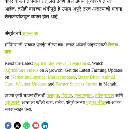
वापर करून तापमान संतुलित ठेवणे असे उपाय सुचविण्यात येत
आहेत. तरीही वाढत्या थंडीपुढे हे उपाय अपुरे ठरत असल्याची भावना
शेतकऱ्यांकडून व्यक्त होत आहे.
ॲग्रोवनचे
सदस्य व्हा
शॉपिंगसाठी 'सकाळ प्राईम डील्स'च्या भन्नाट ऑफर्स पाहण्यासाठी
क्लिक
करा
.
Read the Latest
Agriculture News in Marathi
& Watch
Agriculture videos
on Agrowon. Get the Latest Farming Updates
on
Market Intelligence
,
Market updates
,
Bazar Bhav
,
Animal
Care
,
Weather Updates
and
Farmer Success Stories
in Marathi.
ताज्या कृषी घडामोडींसाठी
फेसबुक
,
ट्विटर
,
इन्स्टाग्राम
,
टेलिग्रामवर
आणि
व्हॉट्सॲप
आम्हाला फॉलो करा. तसेच, ॲग्रोवनच्या
यूट्यूब चॅनेल
ला आजच
सबस्क्राइब करा.