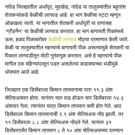
नांदेड जिल्ह्यातील अर्धापूर, मुदखेड, नांदेड या तालुक्यांतील बहुतांश
शेतकऱ्यांकडे केळीची लागवड आहे. हा भाग केळीचा पट्टा म्हणून
ओळखला जातो. या भागातील शेतकरी अर्धापूरी या वाणासह
‘ग्रॅंडनैन’ या केळीची लागवड करतात. हा भाग बागायती पिकांमध्ये
ऊस, हळद पिकाबरोबर
केळीची लागवड
मोठ्या प्रमाणात केली जाते.
केळी या तालुक्यातील महत्त्वाचे बागायती पीक असल्यामुळे शेतकरी या
पिकात लागवडीतून मोठी गुतंवणूक करतात. असे हे महत्त्वाचे पीक
मागील एक महिन्यापासून पडत असलेल्या कडाक्याच्या थंडीमुळे
धोक्यात आले आहे.
जिल्ह्यात एक डिसेंबरला किमान तापमानाचा पारा ११.३ अंश
सेल्सिअसवर होता. यानंतर यात वाढ होऊन चार डिसेंबरला १४.३
अंशावर गेला. त्यानंतर मात्र किमान तापमान कमी होत गेले. आठ
डिसेंबरला किमान तापमानाची ९.९ अंश सेल्सिअस नोंद झाली. तर
११ डिसेंबरला ८.८ अंश सेल्सिअस नोंदले गेले. यानंतर ३१
डिसेंबरपर्यंत किमान तापमान ८ ते १० अंश सेल्सिअसच्या दरम्यान