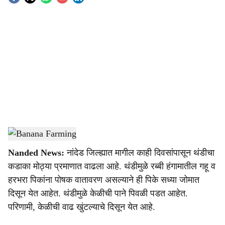
S
o
c
i
a
l
s
Banana Farming
-
Agrowon
h
Nanded News:
नांदेड जिल्ह्यात मागील काही दिवसांपासून थंडीचा
a
कडाका मोठ्या प्रमाणात वाढला आहे. थंडीमुळे रब्बी हंगामातील गहू व
r
हरभरा पिकांना पोषक वातावरण असल्याने ही पिके सध्या जोमात
दिसून येत आहेत. थंडीमुळे केळीची पाने पिवळी पडत आहेत.
e
परिणामी, केळीची वाढ खुंटल्याचे दिसून येत आहे.