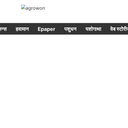
िजन्स
हवामान
Epaper
पशुधन
यशोगाथा
वेब स्टोर