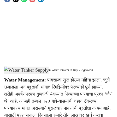
S
o
c
i
a
l
s
123 Villages in Yeola Still Depend on Water Tankers in July
-
Agrowon
h
Water Management:
पावसाळा सुरू होऊन महिना झाला. जुलै
a
उजाडला अन बहुतांशी भागात रिमझिमीवर पेरण्याही पूर्ण झाल्या,
r
तरीही अवर्षणप्रवण दुष्काळी येवल्यात पिण्याच्या पाण्याचा प्रश्न ‘जैसे
थे’ आहे. आजही तब्बल १२३ गावे-वाड्यांची तहान टँकरच्या
e
पाण्यावरच भागत असल्याने मुसळधार पावसाची प्रतीक्षा कायम आहे.
यासाठी प्रशासनाला दिवसाला सुमारे तीन लाखांवर खर्च करावा