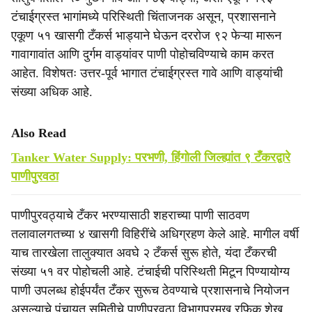
टंचाईग्रस्त भागांमध्ये परिस्थिती चिंताजनक असून, प्रशासनाने
एकूण ५१ खासगी टँकर्स भाड्याने घेऊन दररोज ९२ फेऱ्या मारून
गावागावांत आणि दुर्गम वाड्यांवर पाणी पोहोचविण्याचे काम करत
आहेत. विशेषतः उत्तर-पूर्व भागात टंचाईग्रस्त गावे आणि वाड्यांची
संख्या अधिक आहे.
Also Read
Tanker Water Supply: परभणी, हिंगोली जिल्ह्यांत ९ टँकरद्वारे
पाणीपुरवठा
पाणीपुरवठ्याचे टँकर भरण्यासाठी शहराच्या पाणी साठवण
तलावालगतच्या ४ खासगी विहिरींचे अधिग्रहण केले आहे. मागील वर्षी
याच तारखेला तालुक्यात अवघे २ टँकर्स सुरू होते, यंदा टँकरची
संख्या ५१ वर पोहोचली आहे. टंचाईची परिस्थिती मिटून पिण्यायोग्य
पाणी उपलब्ध होईपर्यंत टँकर सुरूच ठेवण्याचे प्रशासनाचे नियोजन
असल्याचे पंचायत समितीचे पाणीपुरवठा विभागप्रमुख रफिक शेख