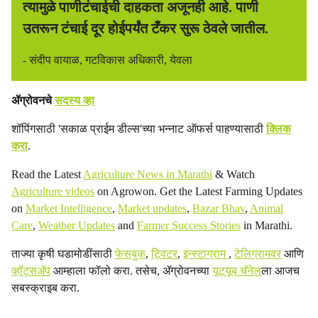
त्यामुळे पाणीटंचाईची दाहकता अजूनही आहे. पाणी
उतरून टंचाई दूर होईपर्यंत टँकर सुरू ठेवले जातील.
- संदीप वायाळ, गटविकास अधिकारी, येवला
ॲग्रोवनचे
सदस्य व्हा
शॉपिंगसाठी 'सकाळ प्राईम डील्स'च्या भन्नाट ऑफर्स पाहण्यासाठी
क्लिक
करा
.
Read the Latest
Agriculture News in Marathi
& Watch
Agriculture videos
on Agrowon. Get the Latest Farming Updates
on
Market Intelligence
,
Market updates
,
Bazar Bhav
,
Animal
Care
,
Weather Updates
and
Farmer Success Stories
in Marathi.
ताज्या कृषी घडामोडींसाठी
फेसबुक
,
ट्विटर
,
इन्स्टाग्राम
,
टेलिग्रामवर
आणि
व्हॉट्सॲप
आम्हाला फॉलो करा. तसेच, ॲग्रोवनच्या
यूट्यूब चॅनेल
ला आजच
सबस्क्राइब करा.