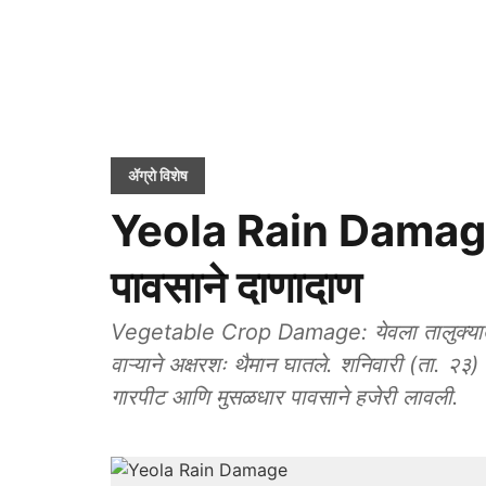
ॲग्रो विशेष
Yeola Rain Damage: य
पावसाने दाणादाण
Vegetable Crop Damage: येवला तालुक्यात स
वाऱ्याने अक्षरशः थैमान घातले. शनिवारी (ता. २३) स
गारपीट आणि मुसळधार पावसाने हजेरी लावली.