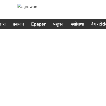
िजन्स
हवामान
Epaper
पशुधन
यशोगाथा
वेब स्टोर