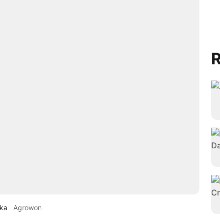
R
uka
Agrowon