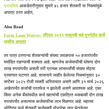
प्राथमिक
आकडेवारीनुसार सुमारे ४८ हजार शेतकरी या निकषांमुळे
अपात्र ठरत आहेत,
Also Read
Farm Loan Waiver: एप्रिल २०१९ पासूनची सर्व पुनर्गठीत कर्जे
माफीस अपात्र
तर पात्र ठरणाऱ्या शेतकऱ्यांची संख्या जवळपास ५० हजारांपर्यंत
मर्यादित राहण्याची शक्यता आहे. म्हणजेच कर्जमाफीची घोषणा दोन
लाख रुपयांपर्यंत असली तरी प्रत्यक्ष लाभार्थ्यांची संख्या मोठ्या
प्रमाणात घटणार आहे. शासनाने जाहीर केलेल्या निकषांनुसार ३०
सप्टेंबर २०२५ रोजी व्यक्ती अस्तित्वात असणे आणि ३१ मार्च २०२६
अखेरपर्यंत कर्जाची परतफेड न झालेली असणे आवश्यक आहे. एका
किंवा अनेक बँकांमधील कर्ज खात्यांची एकत्रित थकबाकी दोन लाख
रुपयांपर्यंत असल्यास कर्जमाफीचा लाभ मिळणार आहे. महात्मा
जोतिराव फुले शेतकरी कर्जमुक्ती योजनेचा लाभ घेतलेल्या