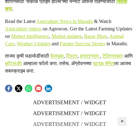
शॉपिंगसाठी 'सकाळ प्राईम डील्स'च्या भन्नाट ऑफर्स पाहण्यासाठी
क्लिक
करा
.
Read the Latest
Agriculture News in Marathi
& Watch
Agriculture videos
on Agrowon. Get the Latest Farming Updates
on
Market Intelligence
,
Market updates
,
Bazar Bhav
,
Animal
Care
,
Weather Updates
and
Farmer Success Stories
in Marathi.
ताज्या कृषी घडामोडींसाठी
फेसबुक
,
ट्विटर
,
इन्स्टाग्राम
,
टेलिग्रामवर
आणि
व्हॉट्सॲप
आम्हाला फॉलो करा. तसेच, ॲग्रोवनच्या
यूट्यूब चॅनेल
ला आजच
सबस्क्राइब करा.
ADVERTISEMENT / WIDGET
ADVERTISEMENT / WIDGET
×
ADVERTISEMENT / WIDGET