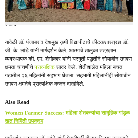
अधिकारी कार्यालयाच्या वतीने बारलिंगा येथे नैसर्गिक पद्धतीने खरीप
सोयाबीन लागवडीसंदर्भात महिलांची शेतीशाळा आयोजित करण्यात
आली.
यावेळी डॉ. पंजाबराव देशमुख कृषी विद्यापीठाचे कीटकशास्त्रज्ञ डॉ.
जी. के. लांडे यांनी मार्गदर्शन केले. आत्माचे तालुका तंत्रज्ञान
व्यवस्थापक व्ही. एम. शेगोकार यांनी घरगुती पद्धतीने सोयाबीन उगवण
क्षमता चाचणीचे
प्रात्यक्षिक
सादर केले. शेतीशाळेत महिला बचत
गटातील २६ महिलांनी सहभाग घेतला. सहभागी महिलांनीही सोयाबीन
उगवण क्षमतेचे प्रात्यक्षिक करून दाखविले.
Also Read
Women Farmer Success: महिला शेतकऱ्यांचा सामूहिक गांडूळ
खत निर्मिती उपक्रम