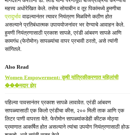
मार्गदर्शन करताना डॉ. लांडे यांनी पेरणीपूर्वी बीजप्रक्रिया करण्याचे
महत्त्व अधोरेखित केले. तसेच सोयाबीन व तूर पिकांमध्ये हुमणीचा
प्रादुर्भाव
वाढल्यानंतर त्यावर नियंत्रण मिळविणे कठीण होत
असल्याने प्रतिबंधात्मक उपाययोजनांवर भर देण्याचे आवाहन केले.
हुमणी नियंत्रणासाठी प्रकाश सापळे, एरंडी आंबवण सापळे आणि
कामगंध (फेरोमोन) सापळ्यांचा वापर प्रभावी ठरतो, असे त्यांनी
सांगितले.
Also Read
Women Empowerment: कृषी यांत्रिकीकरणात महिलांची
���मदार झेप
पहिल्या पावसानंतर प्रकाश सापळे लावावेत. एरंडी आंबवण
सापळ्यासाठी एक किलो एरंडीचा कीस, २०० मिली ताक आणि एक
लिटर पाणी वापरता येते. फेरोमोन सापळ्यांकडेही कीटक मोठ्या
प्रमाणात आकर्षित होत असल्याने त्यांचा उपयोग नियंत्रणासाठी होऊ