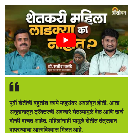
पूर्वी शेतीची बहुतांश कामे मजुरांवर अवलंबून होती. आता
अनुदानातून ट्रॅक्टरची अवजारे घेतल्यामुळे वेळ आणि खर्च
दोन्ही वाचत आहेत. महिलांनाही यामुळे शेतीत तंत्रज्ञान
वापरण्याचा आत्मविश्वास मिळत आहे.