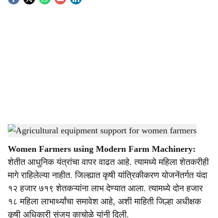
S
o
c
i
a
l
s
Agricultural equipment support for women farmers
-
Agrowon
h
Women Farmers using Modern Farm Machinery:
a
शेतीत आधुनिक यंत्रांचा वापर वाढत आहे. त्यामध्ये महिला शेतकरीही
r
मागे राहिलेल्या नाहीत. जिल्ह्यात कृषी यांत्रिकीकरण योजनेंतर्गत यंदा
१२ हजार ७१९ शेतकऱ्यांना लाभ देण्यात आला. त्यामध्ये दोन हजार
e
१८ महिला लाभार्थ्यांचा समावेश आहे, अशी माहिती जिल्हा अधीक्षक
कृषी अधिकारी संजय काचोळे यांनी दिली.