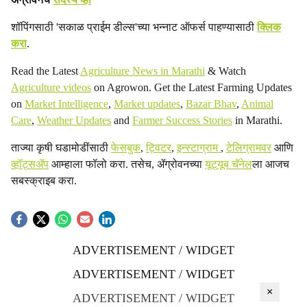
शॉपिंगसाठी 'सकाळ प्राईम डील्स'च्या भन्नाट ऑफर्स पाहण्यासाठी
क्लिक
करा
.
Read the Latest
Agriculture News in Marathi
& Watch
Agriculture videos
on Agrowon. Get the Latest Farming Updates
on
Market Intelligence
,
Market updates
,
Bazar Bhav
,
Animal
Care
,
Weather Updates
and
Farmer Success Stories
in Marathi.
ताज्या कृषी घडामोडींसाठी
फेसबुक
,
ट्विटर
,
इन्स्टाग्राम
,
टेलिग्रामवर
आणि
व्हॉट्सॲप
आम्हाला फॉलो करा. तसेच, ॲग्रोवनच्या
यूट्यूब चॅनेल
ला आजच
सबस्क्राइब करा.
ADVERTISEMENT / WIDGET
ADVERTISEMENT / WIDGET
×
ADVERTISEMENT / WIDGET