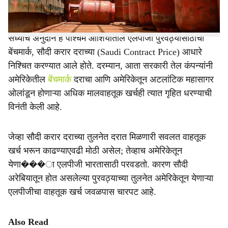
बदल करण्याचा विचार करत असल्याचे समजते.
सध्याचे अनुदान हे पश्चिम आशियातील एलपीजी पुरवठ्यासाठीचा
बेंचमार्क, सौदी करार दराच्या (Saudi Contract Price) आधारे
निश्चित करण्यात आले होते. दरम्यान, आता सरकारी तेल कंपन्यांनी
अमेरिकेतील
बेंचमार्क
दराचा आणि अमेरिकेतून अटलांटिक महासागर
ओलांडून होणाऱ्या अधिक मालवाहतूक खर्चही त्यात गृहित धरण्याची
विनंती केली आहे.
जेव्हा सौदी करार दराच्या तुलनेत दरात मिळणारी सवलत वाहतूक
खर्च भरून काढण्याएवढी मोठी असेल; तेव्हाच अमेरिकेतून
येणा���ा एलपीजी भारतासाठी परवडतो. कारण सौदी
अरेबियातून होत असलेल्या पुरवठ्याच्या तुलनेत अमेरिकेतून येणाऱ्या
एलपीजीचा वाहतूक खर्च जवळपास चारपट आहे.
Also Read