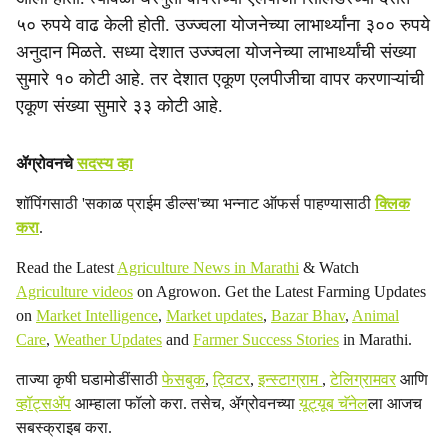
५० रुपये वाढ केली होती. उज्ज्वला योजनेच्या लाभार्थ्यांना ३०० रुपये
अनुदान मिळते. सध्या देशात उज्ज्वला योजनेच्या लाभार्थ्यांची संख्या
सुमारे १० कोटी आहे. तर देशात एकूण एलपीजीचा वापर करणाऱ्यांची
एकूण संख्या सुमारे ३३ कोटी आहे.
ॲग्रोवनचे
सदस्य व्हा
शॉपिंगसाठी 'सकाळ प्राईम डील्स'च्या भन्नाट ऑफर्स पाहण्यासाठी
क्लिक
करा
.
Read the Latest
Agriculture News in Marathi
& Watch
Agriculture videos
on Agrowon. Get the Latest Farming Updates
on
Market Intelligence
,
Market updates
,
Bazar Bhav
,
Animal
Care
,
Weather Updates
and
Farmer Success Stories
in Marathi.
ताज्या कृषी घडामोडींसाठी
फेसबुक
,
ट्विटर
,
इन्स्टाग्राम
,
टेलिग्रामवर
आणि
व्हॉट्सॲप
आम्हाला फॉलो करा. तसेच, ॲग्रोवनच्या
यूट्यूब चॅनेल
ला आजच
सबस्क्राइब करा.