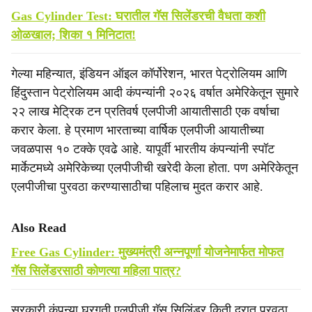
Gas Cylinder Test: घरातील गॅस सिलेंडरची वैधता कशी
ओळखाल; शिका १ मिनिटात!
गेल्या महिन्यात, इंडियन ऑइल कॉर्पोरेशन, भारत पेट्रोलियम आणि
हिंदुस्तान पेट्रोलियम आदी कंपन्यांनी २०२६ वर्षात अमेरिकेतून सुमारे
२२ लाख मेट्रिक टन प्रतिवर्ष एलपीजी आयातीसाठी एक वर्षाचा
करार केला. हे प्रमाण भारताच्या वार्षिक एलपीजी आयातीच्या
जवळपास १० टक्के एवढे आहे. यापूर्वी भारतीय कंपन्यांनी स्पॉट
मार्केटमध्ये अमेरिकेच्या एलपीजीची खरेदी केला होता. पण अमेरिकेतून
एलपीजीचा पुरवठा करण्यासाठीचा पहिलाच मुदत करार आहे.
Also Read
Free Gas Cylinder: मुख्यमंत्री अन्नपूर्णा योजनेमार्फत मोफत
गॅस सिलेंडरसाठी कोणत्या महिला पात्र?
सरकारी कंपन्या घरगुती एलपीजी गॅस सिलिंडर किती दरात पुरवठा