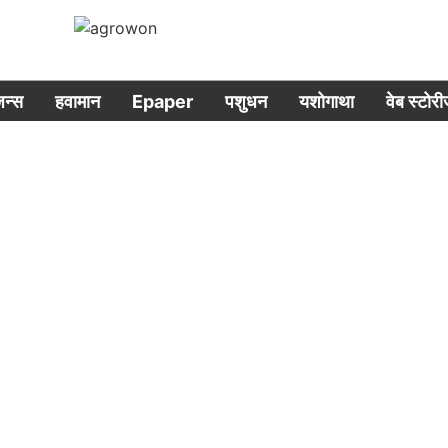
िजन्स
हवामान
Epaper
पशुधन
यशोगाथा
वेब स्टोर