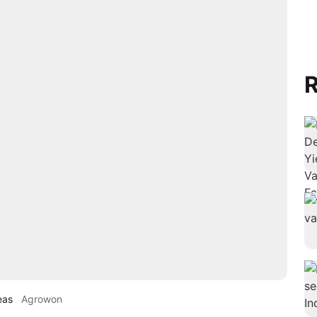
R
eas
Agrowon