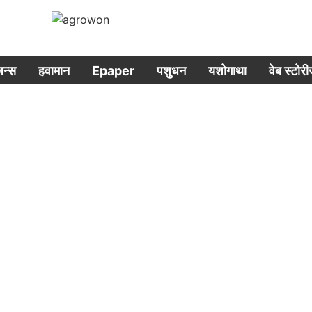
िजन्स
हवामान
Epaper
पशुधन
यशोगाथा
वेब स्टोर