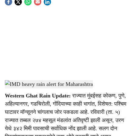
S
o
c
i
a
l
s
Heavy rainfall in Western Ghats
-
Agrowon
h
Western Ghat Rain Update:
राज्यात मुंबईसह कोकण, पुणे,
a
अहिल्यानगर, गडचिरोली, गोंदियाच्या काही भागांत, विशेषत: पश्‍चिम
r
घाटावर मॉन्सूनने चांगलाच जोर पकडला आहे. रविवारी (ता. ५)
राज्यात तब्बल २७४ महसूल मंडलांत अतिवृष्टी झाली असून, उरण
e
येथे ३४२ मिमी पावसाची सर्वाधिक नोंद झाली आहे. सलग दोन