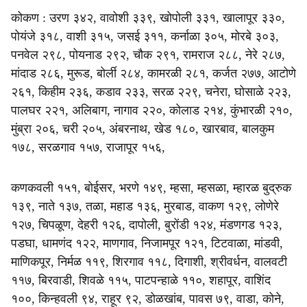
कोकण : उरण ३४२, वावोशी ३३९, खोपोली ३३१, खालापूर ३३०,
पोयंजे ३१८, वाशी ३१५, जसई ३११, कर्नाळा ३०५, मोरबे ३०३,
पनवेल २९८, पोयनाड २९२, चौक २९१, रामराज २८८, नेरे २८७,
मांदाड २८६, मुरूड, बोर्ली २८४, कामरळी २८१, कर्जत २७७, आटोणे
२६१, किहीम २३६, कडाव २३३, सरळ २२९, चनेरा, घोसाळे २२३,
पालघर २२१, अलिबाग, नागाव २२०, कोलाड २१४, कुंभारळी २१०,
मुंब्रा २०६, चरी २०५, अंबरनाथ, खेड १८०, खारबाव, बालकुम
१७८, सरळगाव १५७, राजापूर १५६,
कणकवली १५१, बोईसर, भरणे १४९, म्हसा, म्हसळा, म्हारळ बुद्रुक
१३९, नाते १३७, तळा, महाड १३६, मुरबाड, वाकण १२९, लोणेरे
१२७, चिपळूण, देहरी १२६, दापोली, बुरोंडी १२४, मंडणगड १२३,
पडघा, धामणंद १२२, माणगाव, निजामपूर १२१, टिटवाळा, मांडवी,
माणिकपूर, निर्मळ ११९, शिरगाव ११८, दिगाशी, श्रीवर्धन, वालवटी
११७, बिरवाडी, शिवळे ११५, पाटपन्हाळे ११०, शहापूर, वाशिंद
१००, किन्हवली ९४, राहूर ९२, डोळखांब, पावस ७९, वाडा, कोने,