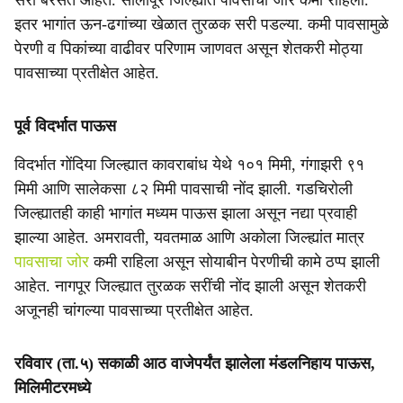
सरी बरसत आहेत. सोलापूर जिल्ह्यात पावसाचा जोर कमी राहिला.
इतर भागांत ऊन-ढगांच्या खेळात तुरळक सरी पडल्या. कमी पावसामुळे
पेरणी व पिकांच्या वाढीवर परिणाम जाणवत असून शेतकरी मोठ्या
पावसाच्या प्रतीक्षेत आहेत.
पूर्व विदर्भात पाऊस
विदर्भात गोंदिया जिल्ह्यात कावराबांध येथे १०१ मिमी, गंगाझरी ९१
मिमी आणि सालेकसा ८२ मिमी पावसाची नोंद झाली. गडचिरोली
जिल्ह्यातही काही भागांत मध्यम पाऊस झाला असून नद्या प्रवाही
झाल्या आहेत. अमरावती, यवतमाळ आणि अकोला जिल्ह्यांत मात्र
पावसाचा जोर
कमी राहिला असून सोयाबीन पेरणीची कामे ठप्प झाली
आहेत. नागपूर जिल्ह्यात तुरळक सरींची नोंद झाली असून शेतकरी
अजूनही चांगल्या पावसाच्या प्रतीक्षेत आहेत.
रविवार (ता.५) सकाळी आठ वाजेपर्यंत झालेला मंडलनिहाय पाऊस,
मिलिमीटरमध्ये