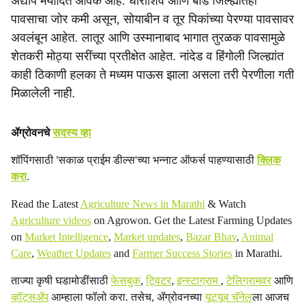
अद्याप मर्यादित आवक आहे. धाराशिव आणि बीड जिल्ह्यांतही
पावसाचा जोर कमी असून, सोयाबीन व तूर पिकांच्या पेरण्या पावसावर
अवलंबून आहेत. लातूर आणि उस्मानाबाद भागात तुरळक पावसामुळे
शेतकरी मोठ्या सरींच्या प्रतीक्षेत आहेत. नांदेड व हिंगोली जिल्ह्यांत
काही ठिकाणी हलका ते मध्यम पाऊस झाला असला तरी पेरणीला गती
मिळालेली नाही.
ॲग्रोवनचे
सदस्य व्हा
शॉपिंगसाठी 'सकाळ प्राईम डील्स'च्या भन्नाट ऑफर्स पाहण्यासाठी
क्लिक
करा
.
Read the Latest
Agriculture News in Marathi
& Watch
Agriculture videos
on Agrowon. Get the Latest Farming Updates
on
Market Intelligence
,
Market updates
,
Bazar Bhav
,
Animal
Care
,
Weather Updates
and
Farmer Success Stories
in Marathi.
ताज्या कृषी घडामोडींसाठी
फेसबुक
,
ट्विटर
,
इन्स्टाग्राम
,
टेलिग्रामवर
आणि
व्हॉट्सॲप
आम्हाला फॉलो करा. तसेच, ॲग्रोवनच्या
यूट्यूब चॅनेल
ला आजच