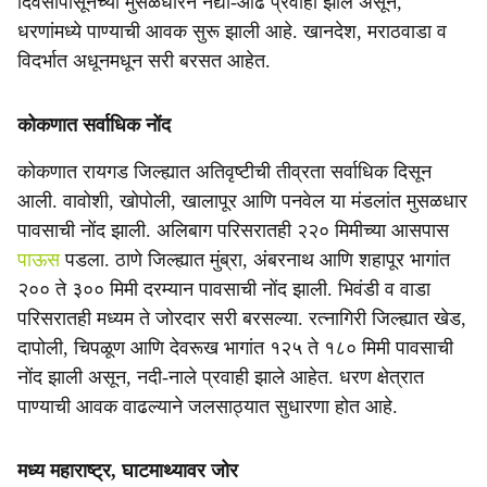
दिवसांपासूनच्या मुसळधारेने नद्या-ओढे प्रवाही झाले असून,
धरणांमध्ये पाण्याची आवक सुरू झाली आहे. खानदेश, मराठवाडा व
विदर्भात अधूनमधून सरी बरसत आहेत.
कोकणात सर्वाधिक नोंद
कोकणात रायगड जिल्ह्यात अतिवृष्टीची तीव्रता सर्वाधिक दिसून
आली. वावोशी, खोपोली, खालापूर आणि पनवेल या मंडलांत मुसळधार
पावसाची नोंद झाली. अलिबाग परिसरातही २२० मिमीच्या आसपास
पाऊस
पडला. ठाणे जिल्ह्यात मुंब्रा, अंबरनाथ आणि शहापूर भागांत
२०० ते ३०० मिमी दरम्यान पावसाची नोंद झाली. भिवंडी व वाडा
परिसरातही मध्यम ते जोरदार सरी बरसल्या. रत्नागिरी जिल्ह्यात खेड,
दापोली, चिपळूण आणि देवरूख भागांत १२५ ते १८० मिमी पावसाची
नोंद झाली असून, नदी-नाले प्रवाही झाले आहेत. धरण क्षेत्रात
पाण्याची आवक वाढल्याने जलसाठ्यात सुधारणा होत आहे.
मध्य महाराष्ट्र, घाटमाथ्यावर जोर