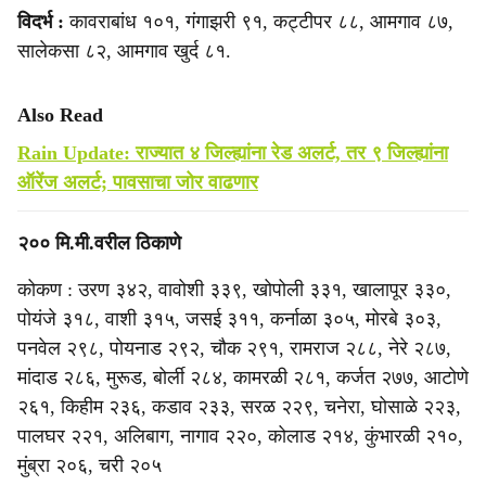
विदर्भ :
कावराबांध १०१, गंगाझरी ९१, कट्टीपर ८८, आमगाव ८७,
सालेकसा ८२, आमगाव खुर्द ८१.
Also Read
Rain Update: राज्यात ४ जिल्ह्यांना रेड अलर्ट, तर ९ जिल्ह्यांना
ऑरेंज अलर्ट; पावसाचा जोर वाढणार
२०० मि.मी.वरील ठिकाणे
कोकण : उरण ३४२, वावोशी ३३९, खोपोली ३३१, खालापूर ३३०,
पोयंजे ३१८, वाशी ३१५, जसई ३११, कर्नाळा ३०५, मोरबे ३०३,
पनवेल २९८, पोयनाड २९२, चौक २९१, रामराज २८८, नेरे २८७,
मांदाड २८६, मुरूड, बोर्ली २८४, कामरळी २८१, कर्जत २७७, आटोणे
२६१, किहीम २३६, कडाव २३३, सरळ २२९, चनेरा, घोसाळे २२३,
पालघर २२१, अलिबाग, नागाव २२०, कोलाड २१४, कुंभारळी २१०,
मुंब्रा २०६, चरी २०५