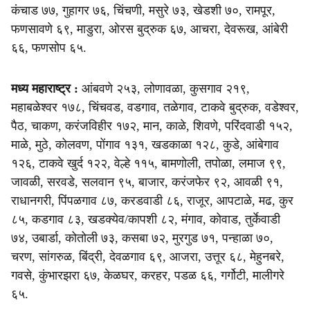
कंचाड ७७, गुहागर ७६, चिंचणी, मसुरे ७३, खेडशी ७०, रामपूर,
फणसावणे ६९, माडुरा, ओरस बुद्रुक ६७, आचरा, देवरूख, आंबेरी
६६, फणसोप ६५.
मध्य महाराष्ट्र :
आंबवणे २५३, लोणावळा, कुसगाव २१९,
महाबळेश्वर १७८, चिंचवड, वडगाव, तळेगाव, टाकवे बुद्रुक, वडेश्वर,
पैठ, चाकण, करंजविहीर १७२, मान, काळे, शिवणे, परिंदवाडी १५२,
माळे, मुठे, कोलवण, पोंगाव १३१, खडकाळा १२८, कुडे, आंबेगाव
१२६, टाकवे खुर्द १२२, वेल्हे ११५, बामणोली, तपोळा, लमाज ९९,
जावळी, सरवडे, सलवान ९५, बाजार, करंजफेर ९२, आवळी ९१,
राधानगरी, पिंपळगाव ८७, करडवाडी ८६, राजूर, आपटाळे, मढ, कुर
८५, कडगाव ८३, खडक्येव/कापशी ८२, मंगाव, कोवाड, तुर्केवाडी
७४, उबार्डा, कोतोली ७३, कसबा ७२, मुरगुड ७१, पन्हाळा ७०,
चरण, सांगरुळ, बिंद्री, देवळगाव ६९, आजरा, उत्तूर ६८, मेहुनबरे,
गवसे, कुंभारझरा ६७, केळघर, करहर, पडळ ६६, गर्गोटी, मालीगरे
६५.