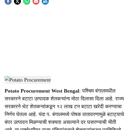
S
o
c
i
a
l
s
Potato Procurement
-
(Agrowon)
h
Potato Procurement West Bengal
: पश्चिम बंगालमधील
a
सरकारने बटाटा उत्पादक शेतकऱ्यांना मोठा दिलासा दिला आहे. राज्य
r
सरकारने थेट शेतकऱ्यांकडून १२ लाख टन बटाटा खरेदी करण्याचा
निर्णय घेतला आहे. यंदा प. बंगालमध्ये पोषक वातावरणामुळे बटाट्याचे
e
बंपर उत्पादन मिळण्याची शक्यता असल्याने दर घसरण्याची भीती