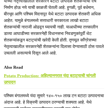
यांच्या नेतृत्त्वाखालील सरकारने बटाटा उत्पादक शेतकऱ्यांचा रोष
निर्माण होऊ नये याची काळजी घेतली आहे. हुगळी, पूर्व बर्धमान,
बीरभूम आणि पश्चिम मिदनापूर येथे बटाटा उत्पादक शेतकरी अधिक
आहेत. यामुळे बंगालमध्ये सत्ताधारी सरकारला लाखो बटाटा
शेतकऱ्यांची नाराजी ओढवून घ्यायची नाही. याआधीच्या तत्त्कालीन
डाव्या आघाडीच्या सरकारनेही विधानसभा निवडणुकांपूर्वी थेट
शेतकऱ्यांकडून बटाट्यांची खरेदी केली होती. तृणमूल काँग्रेसच्या
नेतृत्वाखालील सरकारनेही शेतकऱ्यांना दिलासा देण्यासाठी ठोस पावले
उचलली असल्याचे दिसून आले आहे.
Also Read
Potato Production: अहिल्यानगरात यंदा बटाट्याची चांगली
उत्पादन
पश्चिम बंगालमध्ये यंदा सुमारे १४०-१५० लाख टन बटाटा उत्पादनाचा
अंदाज आहे. हे विक्रमी उत्पादन ठरण्याची शक्यता आहे. येथे