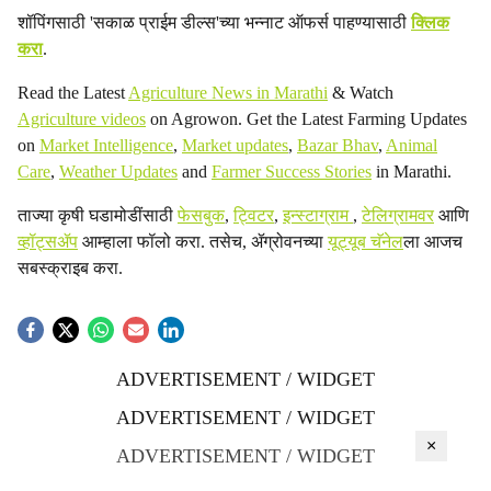
शॉपिंगसाठी 'सकाळ प्राईम डील्स'च्या भन्नाट ऑफर्स पाहण्यासाठी
क्लिक
करा
.
Read the Latest
Agriculture News in Marathi
& Watch
Agriculture videos
on Agrowon. Get the Latest Farming Updates
on
Market Intelligence
,
Market updates
,
Bazar Bhav
,
Animal
Care
,
Weather Updates
and
Farmer Success Stories
in Marathi.
ताज्या कृषी घडामोडींसाठी
फेसबुक
,
ट्विटर
,
इन्स्टाग्राम
,
टेलिग्रामवर
आणि
व्हॉट्सॲप
आम्हाला फॉलो करा. तसेच, ॲग्रोवनच्या
यूट्यूब चॅनेल
ला आजच
सबस्क्राइब करा.
ADVERTISEMENT / WIDGET
ADVERTISEMENT / WIDGET
×
ADVERTISEMENT / WIDGET