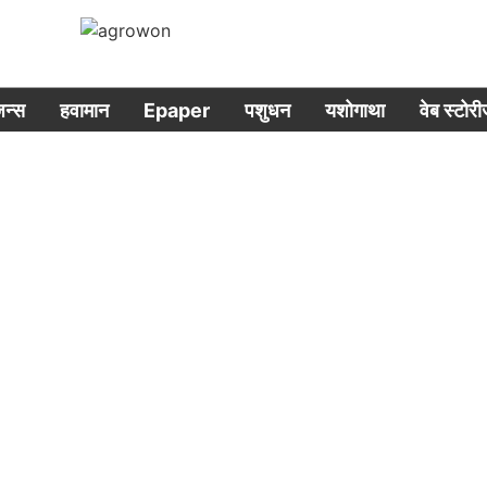
िजन्स
हवामान
Epaper
पशुधन
यशोगाथा
वेब स्टोर