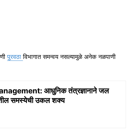
ाणी
पुरवठा
विभागात समन्वय नसल्यामुळे अनेक नळपाणी
agement: आधुनिक तंत्रज्ञानाने जल
ातील समस्येची उकल शक्य