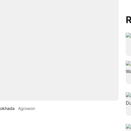
R
Mokhada
Agrowon