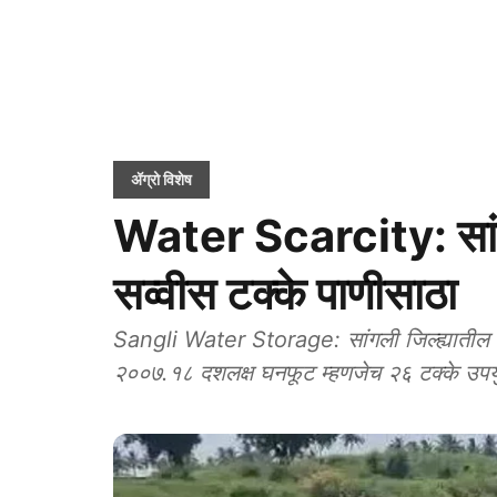
ॲग्रो विशेष
Water Scarcity: सांगली
सव्वीस टक्के पाणीसाठा
Sangli Water Storage: सांगली जिल्ह्यातील ८३ 
२००७.१८ दशलक्ष घनफूट म्हणजेच २६ टक्के उपयु