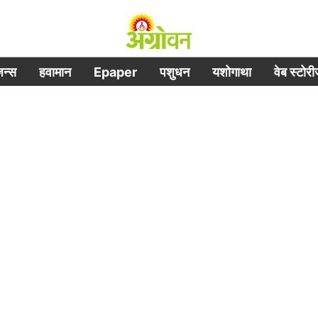
िजन्स
हवामान
Epaper
पशुधन
यशोगाथा
वेब स्टोर