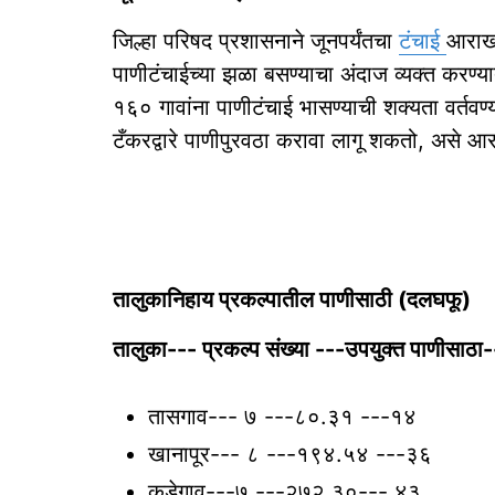
जिल्हा परिषद प्रशासनाने जूनपर्यंतचा
टंचाई
आराखड
पाणीटंचाईच्या झळा बसण्याचा अंदाज व्यक्त करण्यात
१६० गावांना पाणीटंचाई भासण्याची शक्यता वर्तव
टँकरद्वारे पाणीपुरवठा करावा लागू शकतो, असे 
तालुकानिहाय प्रकल्पातील पाणीसाठी (दलघफू)
तालुका--- प्रकल्प संख्या ---उपयुक्त पाणीसाठा-
तासगाव--- ७ ---८०.३१ ---१४
खानापूर--- ८ ---१९४.५४ ---३६
कडेगाव---७ ---२७२.३०--- ४३