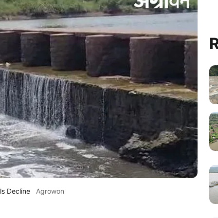
R
ls Decline
Agrowon