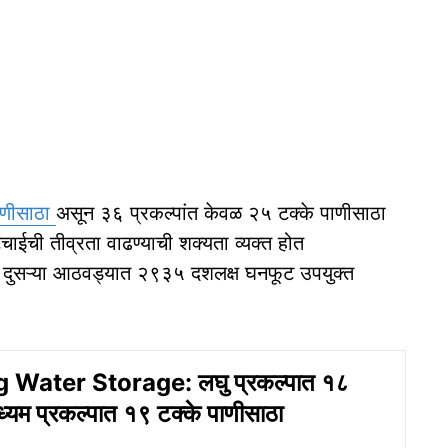
ाणीसाठा
असून ३६ प्रकल्पांत केवळ २५ टक्के पाणीसाठा
ाईची तीव्रता वाढण्याची शक्यता व्यक्त होत
च्या दुसऱ्या आठवड्यात २९३५ दशलक्ष घनफूट उपयुक्त
 Water Storage: लघु प्रकल्पात १८
ध्यम प्रकल्पात १९ टक्के पाणीसाठा