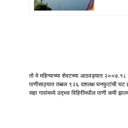
तो मे महिन्याच्या शेवटच्या आठवड्यात २००७.१८
पाणीसाठ्यात तब्बल ९२६ दशलक्ष घनफुटांची घट झ
सहा गावांमध्ये उद्‍भव विहिरींमधील पाणी कमी झा