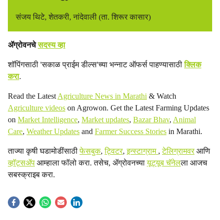
संजय थिटे, शेतकरी, नांदेवाली (ता. शिरूर कासार)
ॲग्रोवनचे
सदस्य व्हा
शॉपिंगसाठी 'सकाळ प्राईम डील्स'च्या भन्नाट ऑफर्स पाहण्यासाठी
क्लिक
करा
.
Read the Latest
Agriculture News in Marathi
& Watch
Agriculture videos
on Agrowon. Get the Latest Farming Updates
on
Market Intelligence
,
Market updates
,
Bazar Bhav
,
Animal
Care
,
Weather Updates
and
Farmer Success Stories
in Marathi.
ताज्या कृषी घडामोडींसाठी
फेसबुक
,
ट्विटर
,
इन्स्टाग्राम
,
टेलिग्रामवर
आणि
व्हॉट्सॲप
आम्हाला फॉलो करा. तसेच, ॲग्रोवनच्या
यूट्यूब चॅनेल
ला आजच
सबस्क्राइब करा.