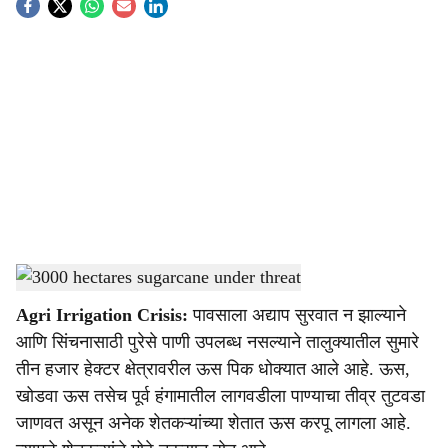
S
o
c
i
a
l
s
Irrigation water crisis for sugarcane farmers
-
Agrowon
h
Agri Irrigation Crisis:
पावसाला अद्याप सुरवात न झाल्याने
a
आणि सिंचनासाठी पुरेसे पाणी उपलब्ध नसल्याने तालुक्यातील सुमारे
r
तीन हजार हेक्टर क्षेत्रावरील ऊस पिक धोक्यात आले आहे. ऊस,
खोडवा ऊस तसेच पूर्व हंगामातील लागवडीला पाण्याचा तीव्र तुटवडा
e
जाणवत असून अनेक शेतकऱ्यांच्या शेतात ऊस करपू लागला आहे.