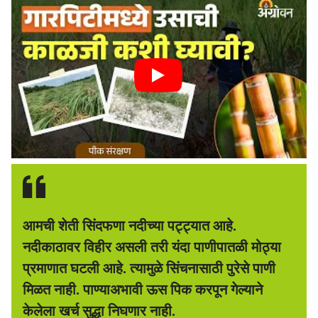
आमची शेती सिंदफणा नदीच्या पट्ट्यात आहे.
नदीकाठावर विहीर असली तरी यंदा पाणीपातळी मोठ्या
प्रमाणात घटली आहे. त्यामुळे सिंचनासाठी पुरेसे पाणी
मिळत नाही. पाण्याअभावी ऊस पिक करपून गेल्याने
केलेला खर्च सुद्धा निघणार नाही.