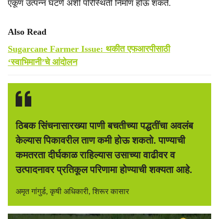
एकूण उत्पन्न घटणे अशी परिस्थिती निर्माण होऊ शकते.
Also Read
Sugarcane Farmer Issue: थकीत एफआरपीसाठी
‘स्वाभिमानी’चे आंदोलन
ठिबक सिंचनासारख्या पाणी बचतीच्या पद्धतींचा अवलंब
केल्यास पिकावरील ताण कमी होऊ शकतो. पाण्याची
कमतरता दीर्घकाळ राहिल्यास उसाच्या वाढीवर व
उत्पादनावर प्रतिकूल परिणामा होण्याची शक्यता आहे.
अमृत गांगुर्ड, कृषी अधिकारी, शिरूर कासार