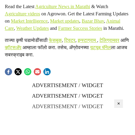
Read the Latest
Agriculture News in Marathi
& Watch
Agriculture videos
on Agrowon. Get the Latest Farming Updates
on
Market Intelligence
,
Market updates
,
Bazar Bhav
,
Animal
Care
,
Weather Updates
and
Farmer Success Stories
in Marathi.
ताज्या कृषी घडामोडींसाठी
फेसबुक
,
ट्विटर
,
इन्स्टाग्राम
,
टेलिग्रामवर
आणि
व्हॉट्सॲप
आम्हाला फॉलो करा. तसेच, ॲग्रोवनच्या
यूट्यूब चॅनेल
ला आजच
सबस्क्राइब करा.
ADVERTISEMENT / WIDGET
ADVERTISEMENT / WIDGET
×
ADVERTISEMENT / WIDGET