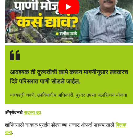
आवश्यक ती दुरुस्तीची कामे करून मागणीनुसार लवकरच
दिवे परिसरात पाणी सोडले जाईल.
भाग्यश्री चवणे, उपविभागीय अधिकारी, पुरंदर उपसा जलसिंचन योजना
ॲग्रोवनचे
सदस्य व्हा
शॉपिंगसाठी 'सकाळ प्राईम डील्स'च्या भन्नाट ऑफर्स पाहण्यासाठी
क्लिक
करा
.