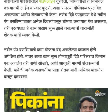
बारानळ्या परिसरातील
पाइपलाइन
दुरुस्ती, जाधववाडी ते चिंचावले
दरम्यानची लाईन वारंवार फुटणे, अशा समस्या दीर्घकाळ प्रलंबित
असल्याचा आरोप शेतकऱ्यांनी केला. तसेच दिवे पंपहाऊस येथे नवीन
पंप बसविण्याबाबत अनेक दिवसांपासून घोषणा करण्यात येत असल्या,
तरी प्रत्यक्षात हे काम अद्याप सुरू झाले नसल्याची नाराजीही
शेतकऱ्यांनी व्यक्त केली.
नवीन पंप बसविण्याचे काम योजना बंद असलेल्या काळात होणे
अपेक्षित होते. मात्र आता काम सुरू होण्यापूर्वी दिवे परिसरात किमान
एक आवर्तन तरी पाणी सोडावे, अशी आग्रही मागणी शेतकऱ्यांनी
केली. यावेळी अनेक अडचणींचा पाढा शेतकऱ्यांनी अधिकाऱ्यांसमोर
वाचून दाखवला.