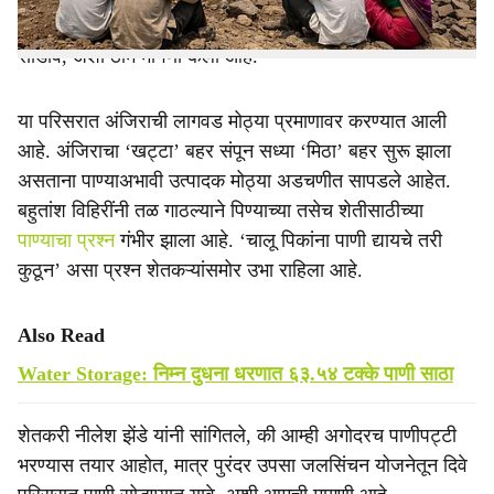
भागातील शेतकऱ्यांनी पुरंदर उपसा जलसिंचन योजनेचे पाणी तातडीने
सोडावे, अशी ठाम मागणी केली आहे.
या परिसरात अंजिराची लागवड मोठ्या प्रमाणावर करण्यात आली
आहे. अंजिराचा ‘खट्टा’ बहर संपून सध्या ‘मिठा’ बहर सुरू झाला
असताना पाण्याअभावी उत्पादक मोठ्या अडचणीत सापडले आहेत.
बहुतांश विहिरींनी तळ गाठल्याने पिण्याच्या तसेच शेतीसाठीच्या
पाण्याचा प्रश्न
गंभीर झाला आहे. ‘चालू पिकांना पाणी द्यायचे तरी
कुठून’ असा प्रश्न शेतकऱ्यांसमोर उभा राहिला आहे.
Also Read
Water Storage: निम्न दुधना धरणात ६३.५४ टक्के पाणी साठा
शेतकरी नीलेश झेंडे यांनी सांगितले, की आम्ही अगोदरच पाणीपट्टी
भरण्यास तयार आहोत, मात्र पुरंदर उपसा जलसिंचन योजनेतून दिवे