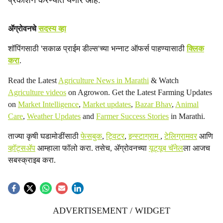
प्रकाशन करण्यात येणार आहे.
ॲग्रोवनचे
सदस्य व्हा
शॉपिंगसाठी 'सकाळ प्राईम डील्स'च्या भन्नाट ऑफर्स पाहण्यासाठी
क्लिक
करा
.
Read the Latest
Agriculture News in Marathi
& Watch
Agriculture videos
on Agrowon. Get the Latest Farming Updates
on
Market Intelligence
,
Market updates
,
Bazar Bhav
,
Animal
Care
,
Weather Updates
and
Farmer Success Stories
in Marathi.
ताज्या कृषी घडामोडींसाठी
फेसबुक
,
ट्विटर
,
इन्स्टाग्राम
,
टेलिग्रामवर
आणि
व्हॉट्सॲप
आम्हाला फॉलो करा. तसेच, ॲग्रोवनच्या
यूट्यूब चॅनेल
ला आजच
सबस्क्राइब करा.
ADVERTISEMENT / WIDGET