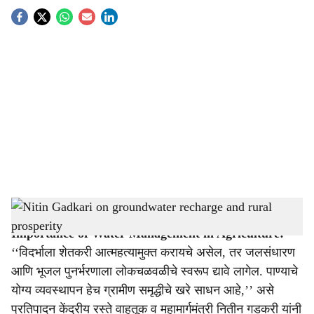
S
o
c
i
a
l
s
Nitin Gadkari on groundwater recharge and rural prosperity
-
Agrowon
h
Importance of Water Management in Agriculture:
a
‘‘विदर्भाला शेतकरी आत्महत्यामुक्त करायचे असेल, तर जलसंधारण
r
आणि भूजल पुनर्भरणाला लोकचळवळीचे स्वरूप द्यावे लागेल. पाण्याचे
योग्य व्यवस्थापन हेच ग्रामीण समृद्धीचे खरे साधन आहे,’’ असे
e
प्रतिपादन केंद्रीय रस्ते वाहतूक व महामार्गमंत्री नितीन गडकरी यांनी