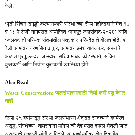
केले.
‘पूर्ती सिंचन समृद्धी कल्याणकारी संस्था’च्या रौप्य महोत्सवानिमित्त १७
व १८ मे रोजी नागपुरात आयोजित ‘नागपूर जलसंवाद-२०२६’ आणि
‘जलक्रांती परिषद’ संदर्भातील पत्रकार परिषदेत ते बोलत होते. या
वेळी आमदार चरणसिंग ठाकूर, आमदार उमेश यावलकर, संस्थेचे
अध्यक्ष प्रफुल्लदत्त जामदार, सचिव माधव कोटस्थाने, सचिन
कुलकर्णी आणि नितीन कुलकर्णी उपस्थित होते.
Also Read
Water Conservation: जलसंधारणासाठी निधी कमी पडू देणार
नाही
गेल्या २५ वर्षांपासून संस्था जलसंधारण क्षेत्रात सातत्याने कार्यरत
असून, संस्थेच्या ‘तामसवाडा मॉडेल’ची देशभरात दखल घेतली जात
असल्याचे गडकरी यांनी सांगितले. या पार्श्वभूमीवर दोन दिवसीय