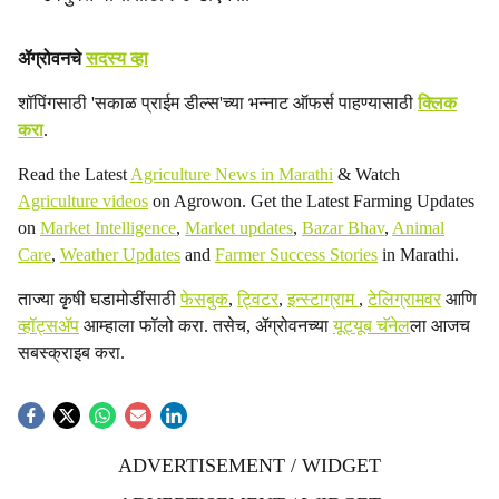
ॲग्रोवनचे
सदस्य व्हा
शॉपिंगसाठी 'सकाळ प्राईम डील्स'च्या भन्नाट ऑफर्स पाहण्यासाठी
क्लिक
करा
.
Read the Latest
Agriculture News in Marathi
& Watch
Agriculture videos
on Agrowon. Get the Latest Farming Updates
on
Market Intelligence
,
Market updates
,
Bazar Bhav
,
Animal
Care
,
Weather Updates
and
Farmer Success Stories
in Marathi.
ताज्या कृषी घडामोडींसाठी
फेसबुक
,
ट्विटर
,
इन्स्टाग्राम
,
टेलिग्रामवर
आणि
व्हॉट्सॲप
आम्हाला फॉलो करा. तसेच, ॲग्रोवनच्या
यूट्यूब चॅनेल
ला आजच
सबस्क्राइब करा.
ADVERTISEMENT / WIDGET