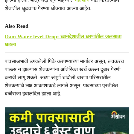
झाल्या होत्या. मात्र यंदा जून महिन्यात
पावसाने
पाठ फिरवल्याने
शेतातील धुळवाफ पेरण्या धोक्यात आल्या आहेत.
Also Read
Dam Water level Drop: खानदेशातील धरणांतील जलसाठा
घटला
पावसाअभावी उगवलेली पिके करपण्याच्या मार्गावर असून, लवकरच
पाऊस न झाल्यास शेतकऱ्यांना अतिरिक्त खर्च करून दुबार पेरणी
करावी लागू शकते. सध्या संपूर्ण चांदोली-वारणा परिसरातील
शेतकऱ्यांचे लक्ष आकाशाकडे लागले असून, पावसाच्या प्रतीक्षेत
बळीराजा हवालदिल झाला आहे.