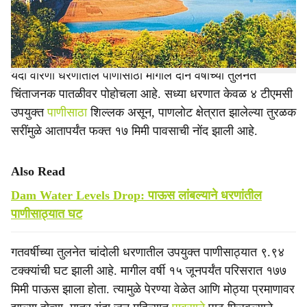
e
निर्माण झाले आहे. पुढील चार ते पाच दिवसांत दमदार पाऊस न
झाल्यास दुबार पेरणीचे संकट ओढवण्याची शक्यता व्यक्त होत आहे.
यंदा वारणा धरणातील पाणीसाठा मागील दोन वर्षांच्या तुलनेत
चिंताजनक पातळीवर पोहोचला आहे. सध्या धरणात केवळ ४ टीएमसी
उपयुक्त
पाणीसाठा
शिल्लक असून, पाणलोट क्षेत्रात झालेल्या तुरळक
सरींमुळे आतापर्यंत फक्त १७ मिमी पावसाची नोंद झाली आहे.
Also Read
Dam Water Levels Drop: पाऊस लांबल्याने धरणांतील
पाणीसाठ्यात घट
गतवर्षीच्या तुलनेत चांदोली धरणातील उपयुक्त पाणीसाठ्यात ९.९४
टक्क्यांची घट झाली आहे. मागील वर्षी १५ जूनपर्यंत परिसरात १७७
मिमी पाऊस झाला होता. त्यामुळे पेरण्या वेळेत आणि मोठ्या प्रमाणावर