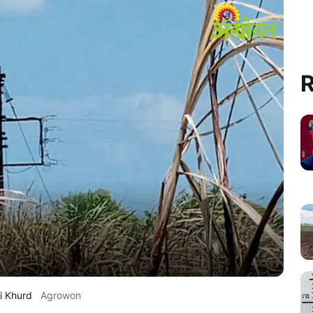
R
i Khurd
Agrowon