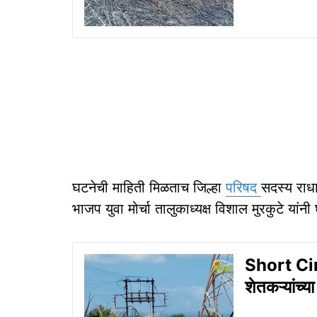
घटनेची माहिती मिळताच जिल्हा
परिषद
सदस्य राध
भाजप युवा मोर्चा तालुकाध्यक्ष विशाल मुरकुटे यां
Short Circ
शेतकऱ्यांच्