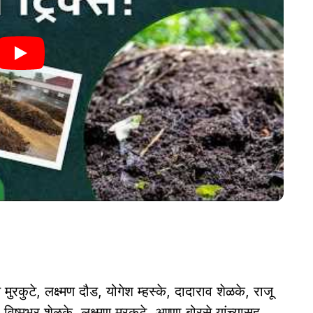
मुरकुटे, लक्ष्मण दौड, योगेश म्हस्के, दादाराव शेळके, राजू
विष्मभर शेळके, लक्ष्मण मुरकुटे, अण्णा बोरसे यांच्यासह