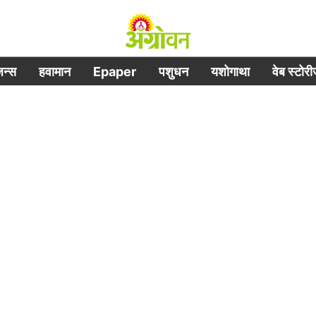
िजन्स
हवामान
Epaper
पशुधन
यशोगाथा
वेब स्टोर