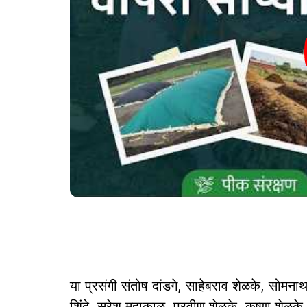
या प्रसंगी संतोष दांडगे, साहेबराव शेळके, सोमनाथ 
शिंदे, सुरेश महाकाळ, प्रवीण शेळके, कृष्णा शेळके, 