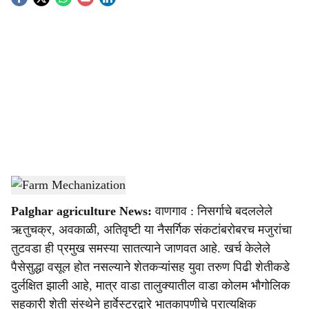
S
o
c
i
a
l
s
Farm Mechanization
-
(Agrowon)
h
Palghar agriculture News:
वाणगाव : निसर्गाचे बदललेले
a
ऋतुचक्र, अवकाळी, अतिवृष्टी या नैसर्गिक संकटांबरोबरच मजुरांचा
r
तुटवडा ही प्रमुख समस्या सातत्याने जाणवत आहे. खर्च केलेले
पैसेसुद्धा वसूल होत नसल्याने शेतकऱ्यांसह युवा तरुण पिढी शेतीकडे
e
दुर्लक्षित झाली आहे, मात्र वाडा तालुक्यातील वाडा कोलम भौगोलिक
सहकारी शेती संस्थेने हार्वेस्टरद्वारे भातकापणीचे प्रात्यक्षिक