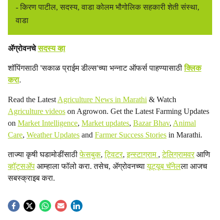
- किरण पाटील, सदस्य, वाडा कोलम भौगोलिक सहकारी शेती संस्था,
वाडा
ॲग्रोवनचे
सदस्य व्हा
शॉपिंगसाठी 'सकाळ प्राईम डील्स'च्या भन्नाट ऑफर्स पाहण्यासाठी
क्लिक
करा
.
Read the Latest
Agriculture News in Marathi
& Watch
Agriculture videos
on Agrowon. Get the Latest Farming Updates
on
Market Intelligence
,
Market updates
,
Bazar Bhav
,
Animal
Care
,
Weather Updates
and
Farmer Success Stories
in Marathi.
ताज्या कृषी घडामोडींसाठी
फेसबुक
,
ट्विटर
,
इन्स्टाग्राम
,
टेलिग्रामवर
आणि
व्हॉट्सॲप
आम्हाला फॉलो करा. तसेच, ॲग्रोवनच्या
यूट्यूब चॅनेल
ला आजच
सबस्क्राइब करा.