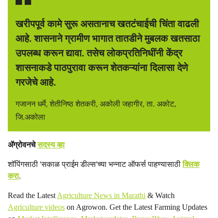
खरीपपूर्व कामे सुरू असतानाच खतटंचाईची चिंता वाढली
आहे. शासनाने ग्रामीण भागात तातडीने मुबलक खतसाठा
उपलब्ध करून द्यावा. तसेच लोकप्रतिनिधींनी केंद्र
शासनाकडे पाठपुरावा करून शेतकऱ्यांना दिलासा देणे
गरजेचे आहे.
गजानन धर्मे, शेतीनिष्ठ शेतकरी, अकोली जहागीर, ता. अकोट,
जि.अकोला
ॲग्रोवनचे
सदस्य व्हा
शॉपिंगसाठी 'सकाळ प्राईम डील्स'च्या भन्नाट ऑफर्स पाहण्यासाठी
क्लिक
करा
.
Read the Latest
Agriculture News in Marathi
& Watch
Agriculture videos
on Agrowon. Get the Latest Farming Updates