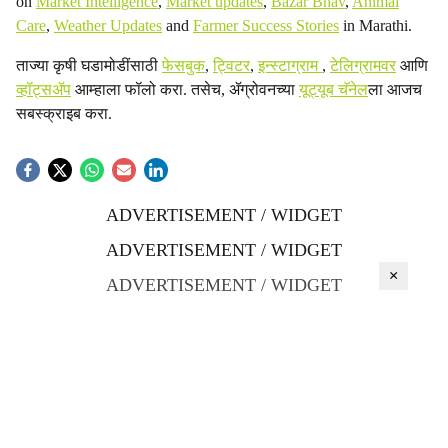
on
Market Intelligence
,
Market updates
,
Bazar Bhav
,
Animal
Care
,
Weather Updates
and
Farmer Success Stories
in Marathi.
ताज्या कृषी घडामोडींसाठी
फेसबुक
,
ट्विटर
,
इन्स्टाग्राम
,
टेलिग्रामवर
आणि
व्हॉट्सॲप
आम्हाला फॉलो करा. तसेच, ॲग्रोवनच्या
यूट्यूब चॅनेल
ला आजच
सबस्क्राइब करा.
ADVERTISEMENT / WIDGET
ADVERTISEMENT / WIDGET
×
ADVERTISEMENT / WIDGET