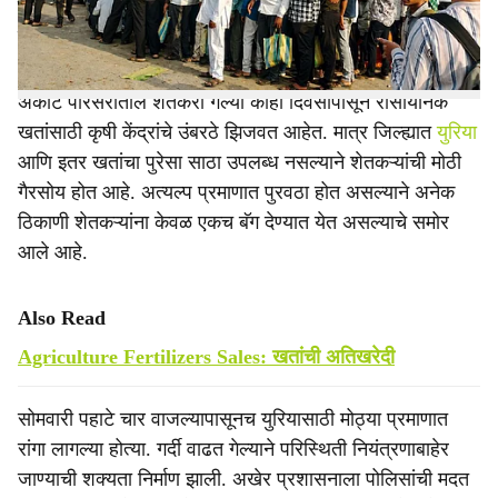
वेळ शेतकऱ्यांवर आली असून प्रशासनाच्या नियोजनाचा बोजवारा
उडाल्याचे चित्र समोर आले आहे.
अकोट परिसरातील शेतकरी गेल्या काही दिवसांपासून रासायनिक
खतांसाठी कृषी केंद्रांचे उंबरठे झिजवत आहेत. मात्र जिल्ह्यात
युरिया
आणि इतर खतांचा पुरेसा साठा उपलब्ध नसल्याने शेतकऱ्यांची मोठी
गैरसोय होत आहे. अत्यल्प प्रमाणात पुरवठा होत असल्याने अनेक
ठिकाणी शेतकऱ्यांना केवळ एकच बॅग देण्यात येत असल्याचे समोर
आले आहे.
Also Read
Agriculture Fertilizers Sales: खतांची अतिखरेदी
सोमवारी पहाटे चार वाजल्यापासूनच युरियासाठी मोठ्या प्रमाणात
रांगा लागल्या होत्या. गर्दी वाढत गेल्याने परिस्थिती नियंत्रणाबाहेर
जाण्याची शक्यता निर्माण झाली. अखेर प्रशासनाला पोलिसांची मदत