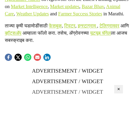
on
Market Intelligence
,
Market updates
,
Bazar Bhav
,
Animal
Care
,
Weather Updates
and
Farmer Success Stories
in Marathi.
ताज्या कृषी घडामोडींसाठी
फेसबुक
,
ट्विटर
,
इन्स्टाग्राम
,
टेलिग्रामवर
आणि
व्हॉट्सॲप
आम्हाला फॉलो करा. तसेच, ॲग्रोवनच्या
यूट्यूब चॅनेल
ला आजच
सबस्क्राइब करा.
ADVERTISEMENT / WIDGET
ADVERTISEMENT / WIDGET
×
ADVERTISEMENT / WIDGET