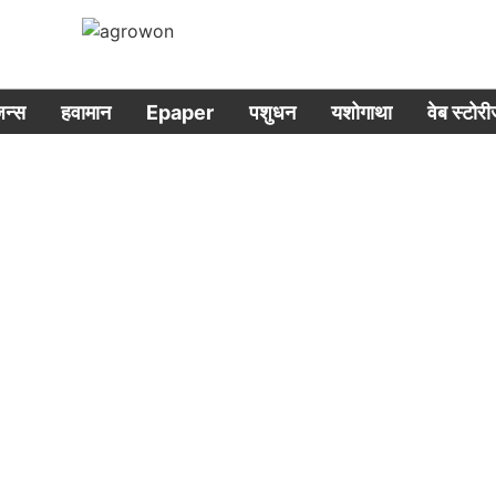
िजन्स
हवामान
Epaper
पशुधन
यशोगाथा
वेब स्टोर