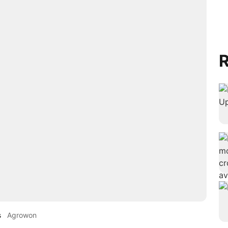
R
s
Agrowon