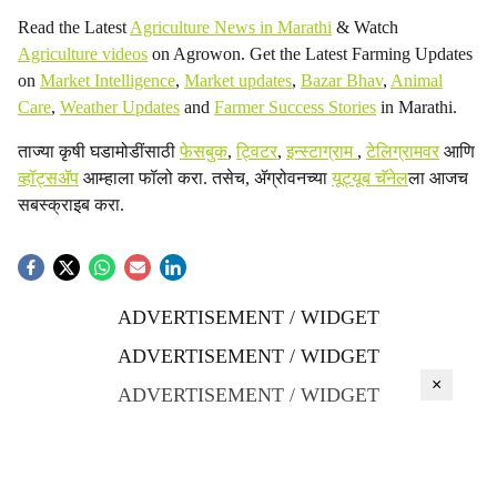
Read the Latest
Agriculture News in Marathi
& Watch
Agriculture videos
on Agrowon. Get the Latest Farming Updates
on
Market Intelligence
,
Market updates
,
Bazar Bhav
,
Animal
Care
,
Weather Updates
and
Farmer Success Stories
in Marathi.
ताज्या कृषी घडामोडींसाठी
फेसबुक
,
ट्विटर
,
इन्स्टाग्राम
,
टेलिग्रामवर
आणि
व्हॉट्सॲप
आम्हाला फॉलो करा. तसेच, ॲग्रोवनच्या
यूट्यूब चॅनेल
ला आजच
सबस्क्राइब करा.
ADVERTISEMENT / WIDGET
ADVERTISEMENT / WIDGET
×
ADVERTISEMENT / WIDGET