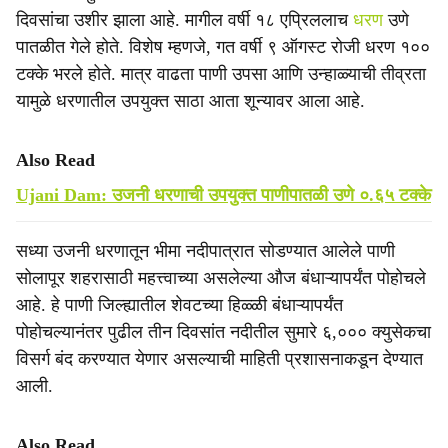
दिवसांचा उशीर झाला आहे. मागील वर्षी १८ एप्रिललाच
धरण
उणे
पातळीत गेले होते. विशेष म्हणजे, गत वर्षी ९ ऑगस्ट रोजी धरण १००
टक्के भरले होते. मात्र वाढता पाणी उपसा आणि उन्हाळ्याची तीव्रता
यामुळे धरणातील उपयुक्त साठा आता शून्यावर आला आहे.
Also Read
Ujani Dam: उजनी धरणाची उपयुक्त पाणीपातळी उणे ०.६५ टक्के
सध्या उजनी धरणातून भीमा नदीपात्रात सोडण्यात आलेले पाणी
सोलापूर शहरासाठी महत्त्वाच्या असलेल्या औज बंधाऱ्यापर्यंत पोहोचले
आहे. हे पाणी जिल्ह्यातील शेवटच्या हिळ्ळी बंधाऱ्यापर्यंत
पोहोचल्यानंतर पुढील तीन दिवसांत नदीतील सुमारे ६,००० क्युसेकचा
विसर्ग बंद करण्यात येणार असल्याची माहिती प्रशासनाकडून देण्यात
आली.
Also Read